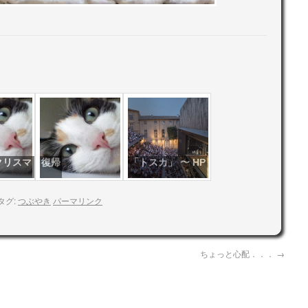
クリスマ
復帰
「トスカ」 〜 HP
タグ:
つぶやき
パーマリンク
ちょっと心配．．．
→