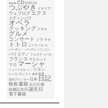
CD
DVD
Apple
OS
つぶやき
イタリア
エクス
ウェブログ
エディンバラ
オペラ
クッキング
クロエ
グルメ
コンサート
ソラ
テオ
トトロ
ニース
バレエ
バーデン・バーデン
パソコン
パリ
ピアノ
フェスティバル
フランス
マスカット
マーシャ
マロ
リヨン
ミュージカル
リノ
レシピ
前菜
ロンドン
修理
日記
日本
室内プランター
書籍
映画
猫
父の日
誕生日
結婚記念日
電子書籍