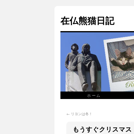
在仏熊猫日記
ホーム
←
リヨンは冬！
もうすぐクリスマス