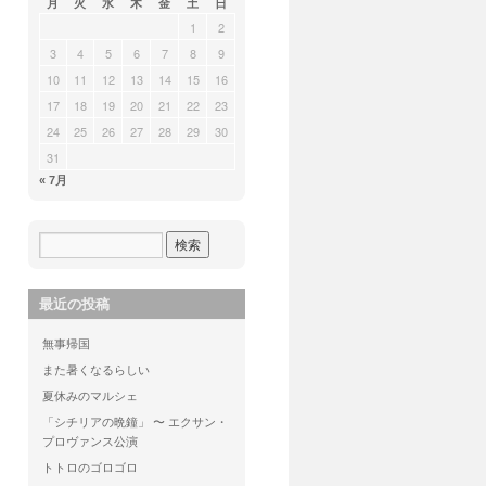
月
火
水
木
金
土
日
1
2
3
4
5
6
7
8
9
10
11
12
13
14
15
16
17
18
19
20
21
22
23
24
25
26
27
28
29
30
31
« 7月
最近の投稿
無事帰国
また暑くなるらしい
夏休みのマルシェ
「シチリアの晩鐘」 〜 エクサン・
プロヴァンス公演
トトロのゴロゴロ