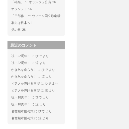
「椿姫」 〜 オランジュ公演 ’26
オランジュ ’26
「三部作」 〜 ウィーン国立歌劇場
家内は日本へ！
父の日 ’26
最近のコメント
祝・22周年！
に
ひで
より
祝・22周年！
に
涼
より
かき氷を食らう！
に
ひで
より
かき氷を食らう！
に
涼
より
ピアノを弾ける喜び
に
ひで
より
ピアノを弾ける喜び
に
涼
より
祝・18周年！
に
ひで
より
祝・18周年！
に
涼
より
名誉勲章授与式
に
ひで
より
名誉勲章授与式
に
涼
より