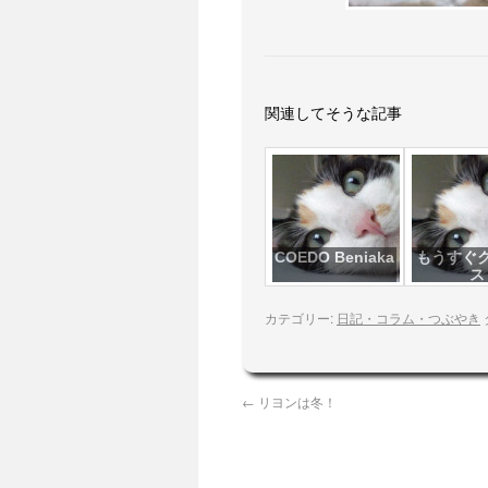
関連してそうな記事
COEDO Beniaka
もうすぐ
ス
カテゴリー:
日記・コラム・つぶやき
←
リヨンは冬！