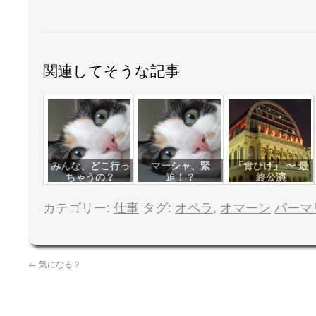
関連してそうな記事
みんな、どこ行っ
マーシャ、緊
「青ひげ」 〜 最
ちゃうの？
迫！？
終公演
カテゴリー:
仕事
タグ:
オペラ
,
オマーン
パーマ
←
気になる？