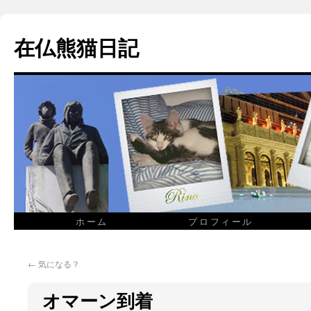
在仏熊猫日記
ホーム
プロフィール
←
気になる？
オマーン到着