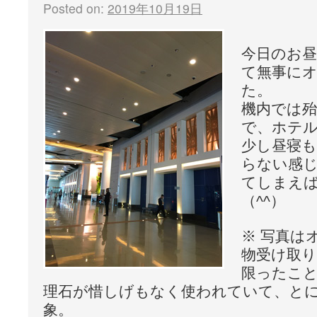
Posted on:
2019年10月19日
今日のお
て無事に
た。
機内では
で、ホテ
少し昼寝
らない感
てしまえ
（^^）
※ 写真は
物受け取
限ったこ
理石が惜しげもなく使われていて、と
象。