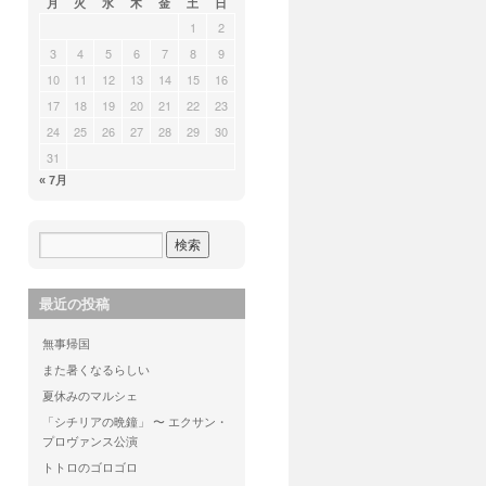
月
火
水
木
金
土
日
1
2
3
4
5
6
7
8
9
10
11
12
13
14
15
16
17
18
19
20
21
22
23
24
25
26
27
28
29
30
31
« 7月
最近の投稿
無事帰国
また暑くなるらしい
夏休みのマルシェ
「シチリアの晩鐘」 〜 エクサン・
プロヴァンス公演
トトロのゴロゴロ