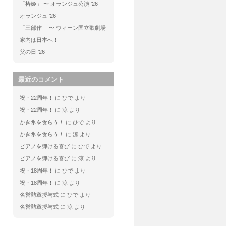
「椿姫」 〜 オランジュ公演 ’26
オランジュ ’26
「三部作」 〜 ウィーン国立歌劇場
家内は日本へ！
父の日 ’26
最近のコメント
祝・22周年！
に
ひで
より
祝・22周年！
に
涼
より
かき氷を食らう！
に
ひで
より
かき氷を食らう！
に
涼
より
ピアノを弾ける喜び
に
ひで
より
ピアノを弾ける喜び
に
涼
より
祝・18周年！
に
ひで
より
祝・18周年！
に
涼
より
名誉勲章授与式
に
ひで
より
名誉勲章授与式
に
涼
より