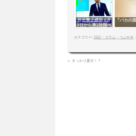
外出禁止緩和 6月
『バカの
2日から第2段階へ
カテゴリー:
日記・コラム・つぶやき
←
すっかり夏日！？