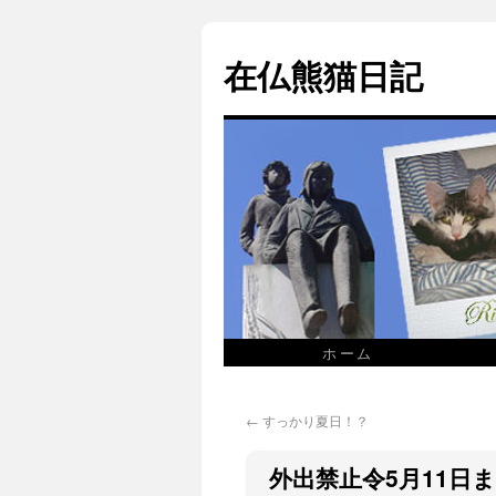
在仏熊猫日記
ホーム
←
すっかり夏日！？
外出禁止令5月11日