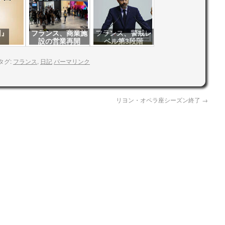
国』
フランス、商業施
フランス、警戒レ
設の営業再開
ベル第3段階
タグ:
フランス
,
日記
パーマリンク
リヨン・オペラ座シーズン終了
→