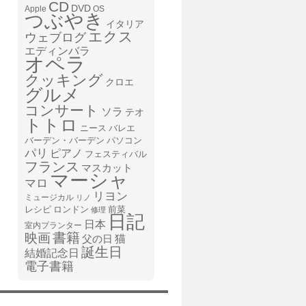
CD
DVD
Apple
OS
つぶやき
イタリア
エクス
ウェブログ
エディンバラ
オペラ
クッキング
クロエ
グルメ
コンサート
ソラ
テオ
トトロ
ニース
バレエ
バーデン・バーデン
パソコン
パリ
ピアノ
フェスティバル
フランス
マスカット
マーシャ
マロ
リヨン
ミュージカル
リノ
レシピ
前菜
ロンドン
修理
日記
日本
室内プランター
書籍
映画
猫
父の日
誕生日
結婚記念日
電子書籍