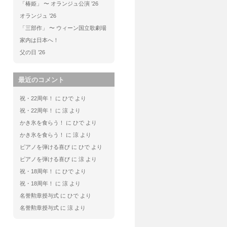
「椿姫」 〜 オランジュ公演 ’26
オランジュ ’26
「三部作」 〜 ウィーン国立歌劇場
家内は日本へ！
父の日 ’26
最近のコメント
祝・22周年！
に
ひで
より
祝・22周年！
に
涼
より
かき氷を食らう！
に
ひで
より
かき氷を食らう！
に
涼
より
ピアノを弾ける喜び
に
ひで
より
ピアノを弾ける喜び
に
涼
より
祝・18周年！
に
ひで
より
祝・18周年！
に
涼
より
名誉勲章授与式
に
ひで
より
名誉勲章授与式
に
涼
より