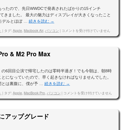
ったので、先日WWDCで発表されたばかりの15インチ
りに行ってきました。 最大の魅力はディスプレイが大きくなったこと
モデルとほぼ …
続きを読む
→
ト
|
タグ:
Apple
,
Macbook Air
,
パソコン
|
コメントを受け付けていません
Pro & M2 Pro Max
」の6回目公演で帰宅したのは零時半過ぎ！でも今朝は、朝8時
ことになっていたので、早く起きなければなりませんでした。
間とは裏腹に、僕が予 …
続きを読む
→
ト
|
タグ:
Apple
,
MacBook Pro
,
パソコン
|
コメントを受け付けていません
rey にアップグレード