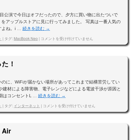
回目公演で今日はオフだったので、夕方に買い物に出たついで
 Neo をアップルストアに見に行ってみました。 写真は一番人気の
よね。i …
続きを読む
→
ト
|
タグ:
MacBook Neo
|
コメントを受け付けていません
った！
のに、WiFiが届かない場所があってこれまで結構苦労してい
造や建材による障害物、電子レンジなどによる電波干渉が原因と
期はコンセントL …
続きを読む
→
ト
|
タグ:
インターネット
|
コメントを受け付けていません
Air