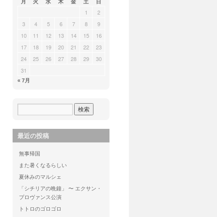
月
火
水
木
金
土
日
1
2
3
4
5
6
7
8
9
10
11
12
13
14
15
16
17
18
19
20
21
22
23
24
25
26
27
28
29
30
31
« 7月
最近の投稿
無事帰国
また暑くなるらしい
夏休みのマルシェ
「シチリアの晩鐘」 〜 エクサン・
プロヴァンス公演
トトロのゴロゴロ