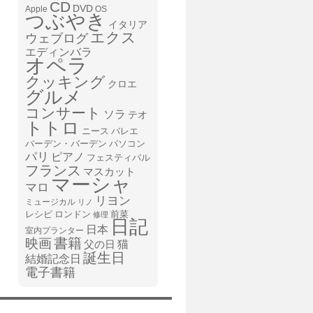
CD
DVD
Apple
OS
つぶやき
イタリア
エクス
ウェブログ
エディンバラ
オペラ
クッキング
クロエ
グルメ
コンサート
ソラ
テオ
トトロ
ニース
バレエ
バーデン・バーデン
パソコン
パリ
ピアノ
フェスティバル
フランス
マスカット
マーシャ
マロ
リヨン
ミュージカル
リノ
レシピ
前菜
ロンドン
修理
日記
日本
室内プランター
書籍
映画
猫
父の日
誕生日
結婚記念日
電子書籍