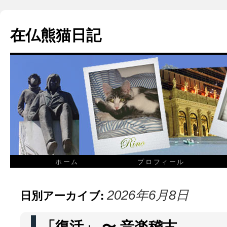
在仏熊猫日記
ホーム
プロフィール
日別アーカイブ:
2026年6月8日
「復活」 〜 音楽稽古