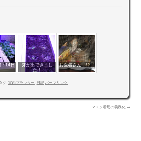
：14日
芽が出てきまし
お医者さん…!?
た！
タグ:
室内プランター
,
日記
パーマリンク
マスク着用の義務化
→