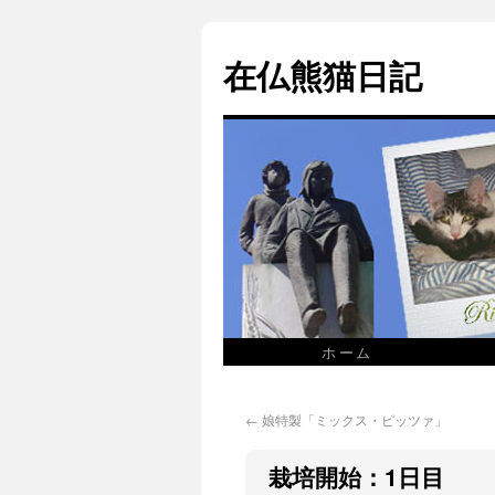
在仏熊猫日記
ホーム
←
娘特製「ミックス・ピッツァ」
栽培開始：1日目