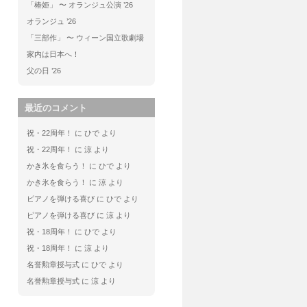
「椿姫」 〜 オランジュ公演 ’26
オランジュ ’26
「三部作」 〜 ウィーン国立歌劇場
家内は日本へ！
父の日 ’26
最近のコメント
祝・22周年！
に
ひで
より
祝・22周年！
に
涼
より
かき氷を食らう！
に
ひで
より
かき氷を食らう！
に
涼
より
ピアノを弾ける喜び
に
ひで
より
ピアノを弾ける喜び
に
涼
より
祝・18周年！
に
ひで
より
祝・18周年！
に
涼
より
名誉勲章授与式
に
ひで
より
名誉勲章授与式
に
涼
より