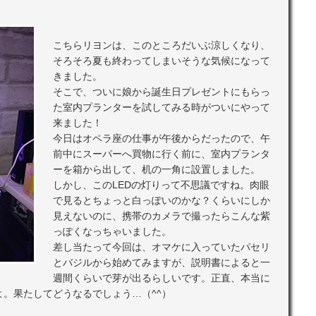
こちらリヨンは、このところだいぶ涼しくなり、
そろそろ夏も終わってしまいそうな気候になって
きました。
そこで、ついに娘から誕生日プレゼントにもらっ
た室内プランターを試してみる時がついにやって
来ました！
今日はオペラ座の仕事が午後からだったので、午
前中にスーパーへ買物に行く前に、室内プランタ
ーを箱から出して、机の一角に設置しました。
しかし、このLEDの灯りって不思議ですね。肉眼
で見るとちょっと白っぽいのかな？くらいにしか
見えないのに、携帯のカメラで撮ったらこんな紫
っぽくなっちゃいました。
差し当たって今回は、オマケに入っていたパセリ
とバジルから始めてみますが、説明書によると一
週間くらいで芽が出るらしいです。正直、本当に
。果たしてどうなるでしょう…（^^）