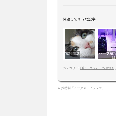
関連してそうな記事
救急搬送
ハーブ栽培
目
カテゴリー:
日記・コラム・つぶやき
←
娘特製「ミックス・ピッツァ」