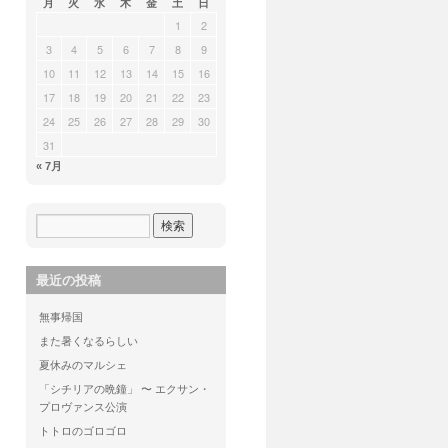
月
火
水
木
金
土
日
1
2
3
4
5
6
7
8
9
10
11
12
13
14
15
16
17
18
19
20
21
22
23
24
25
26
27
28
29
30
31
« 7月
最近の投稿
無事帰国
また暑くなるらしい
夏休みのマルシェ
「シチリアの晩鐘」 〜 エクサン・
プロヴァンス公演
トトロのゴロゴロ