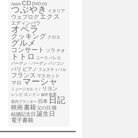
CD
DVD
Apple
OS
つぶやき
イタリア
エクス
ウェブログ
エディンバラ
オペラ
クッキング
クロエ
グルメ
コンサート
ソラ
テオ
トトロ
ニース
バレエ
バーデン・バーデン
パソコン
パリ
ピアノ
フェスティバル
フランス
マスカット
マーシャ
マロ
リヨン
ミュージカル
リノ
レシピ
前菜
ロンドン
修理
日記
日本
室内プランター
書籍
映画
猫
父の日
誕生日
結婚記念日
電子書籍