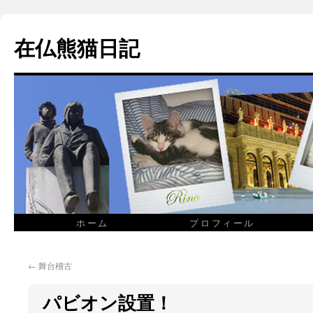
在仏熊猫日記
ホーム
プロフィール
←
舞台稽古
パビオン設置！