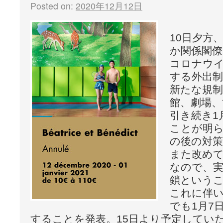
Posted on:
2020年12月12日
10日夕方
か関係閣
コロナウ
する外出制
新たな規制
館、劇場、
引き続き1
ことが明
の後の対策
また改め
なので、実
鎖という
これに伴
でも1月7
することを発表。15日より予定してい