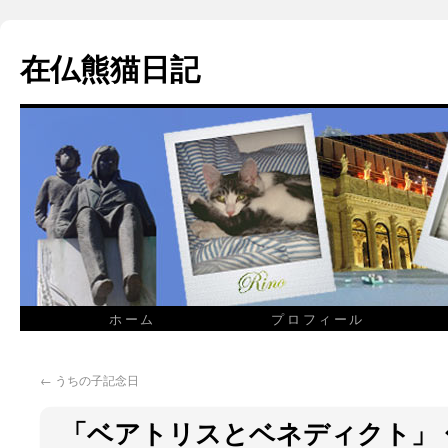
在仏熊猫日記
ホーム
プロフィール
←
うちの子記念日
「ベアトリスとベネディクト」 