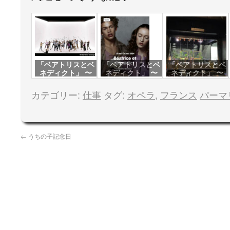
「ベアトリスとベ
「ベアトリスとベ
「ベアトリスとベ
ネディクト」 〜
ネディクト」 〜
ネディクト」 〜
立ち稽古
初日
舞台稽古
カテゴリー:
仕事
タグ:
オペラ
,
フランス
パーマ
←
うちの子記念日