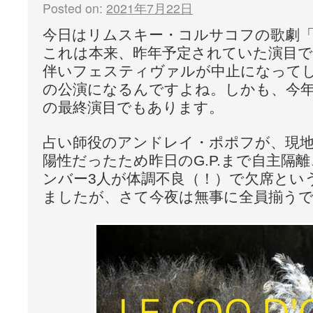
Posted on:
2021年7月22日
今日はリムスキー・コルサコフの歌劇
これは本来、昨年予定されていた演目で
伴いフェスティヴァルが中止になって
の公演になるんですよね。しかも、今
の最終演目でもあります。
占い師役のアンドレイ・ポポフが、現地
陽性だったため昨日のG.P.まで自主隔
ンバー3人が体調不良（！）で欠席とい
ましたが、さて今夜は無事に全員揃う