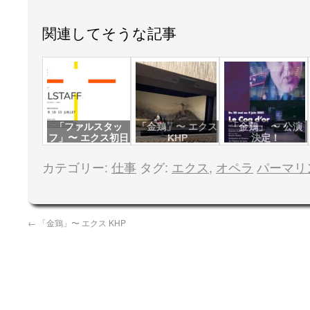
関連してそうな記事
「ファルスタッ
「金鶏」〜 エクス
「金鶏」 〜 公演
フ」〜 エクス初日
KHP
決定！
カテゴリー:
仕事
タグ:
エクス
,
オペラ
パーマリ
←
「金鶏」〜 エクス KHP