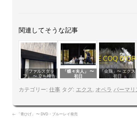
関連してそうな記事
「ファルスタッ
「蝶々夫人」 〜
「金鶏」〜 エクス
フ」 〜 立ち稽古
初日
初日
初日
カテゴリー:
仕事
タグ:
エクス
,
オペラ
パーマリ
←
「青ひげ」 〜 DVD・ブルーレイ発売