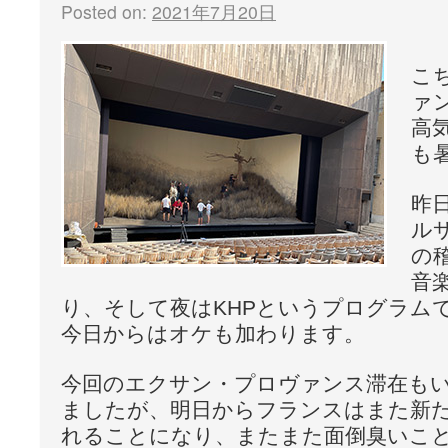
Posted on:
2021年7月20日
こ
ァ
高
も
昨
ル
の
音
り、そして夜はKHPというプログラム
今日からはオケも加わります。
今回のエクサン・プロヴァンス滞在も
ましたが、明日からフランスはまた新
れることになり、またまた面倒臭いこ