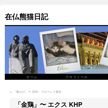
在仏熊猫日記
ホーム
プロフィール
←
「青ひげ」 〜 DVD・ブルーレイ発売
「金鶏」〜 エクス KHP