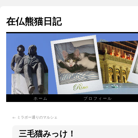
在仏熊猫日記
ホーム
プロフィール
←
ミラボー通りのマルシェ
三毛猫みっけ！