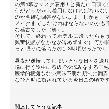
の第4幕はマスク着用！と新たに口頭で
何がどうだから着用しなければならな
のか明確な回答がないまま、しかも、
メイクまでしなければならないのかも
な稽古でした（笑）。
そして、終わってホテルに帰ったらもう
興奮状態がなかなか冷めずすぐに何か
っと眠りに落ちたのは3時頃だったでしょう
昼夜が逆転してしまいそうな日々を送
場に行く途中に窓辺で夕涼みをする三毛
医学的根拠もない意味不明な規制に翻弄
なひと時に癒されている今日この頃です(^
関連してそうな記事