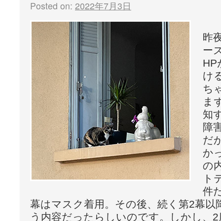
Posted on:
2022年7月3日
昨
ー
H
け
ち
ま
知
障
だ
か
の
ト
件
幕はマスク着用。その後、続く第2幕以
う内容だったらしいのです。しかし、2