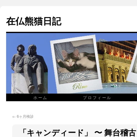
在仏熊猫日記
ホーム
プロフィール
←
6ヶ月検診
「キャンディード」 〜 舞台稽古