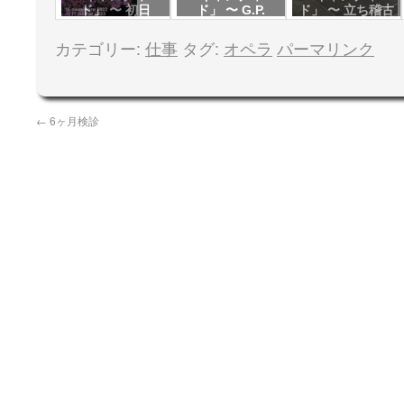
ド」 〜 初日
ド」 〜 G.P.
ド」 〜 立ち稽古
カテゴリー:
仕事
タグ:
オペラ
パーマリンク
←
6ヶ月検診