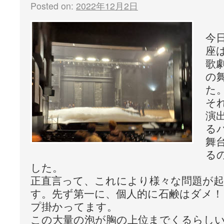
Posted on:
2022年12月2日
今
座
歌
の
た
そ
演
る
舞
る
した。
正直言って、これにより様々な問題が
す。先ず第一に、個人的に石鹸はダメ
プ掛かってます。
この大量の泡が胸の上位までくるらし