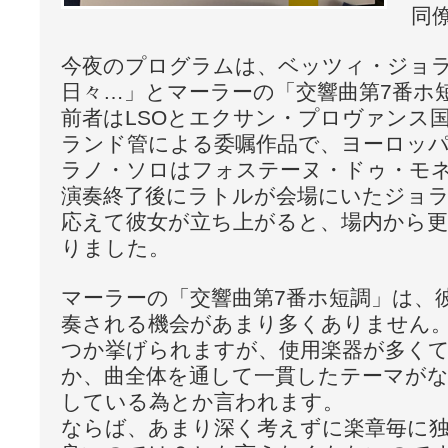
同
今夜のプログラムは、ベッツィ・ジョ
日々…」とマーラーの「交響曲第7番ホ
前者はLSOとエクサン・プロヴァンス
ランド管による委嘱作品で、ヨーロッ
ラノ・ソロはフォステーヌ・ドゥ・モ
演奏終了後にラトルが会場にいたジョ
応えて彼女が立ち上がると、場内から
りました。
マーラーの「交響曲第7番ホ短調」は、
奏される機会があまり多くありません
つか挙げられますが、使用楽器が多く
か、曲全体を通して一貫したテーマが
している為とか言われます。
ならば、あまり深く考えずに楽章毎に