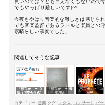
良いのでは？とも言えなくもないので
でもやっぱり難しいです(^^;
今夜もやはり音楽的な難しさは感じら
でも音楽監督であるラトルと楽員との
素晴らしい演奏でした。
関連してそうな記事
「預言者」 〜 公
「預言者」 〜 音
「預言者」 〜 CD
演（演奏会形式）
楽稽古
発売
カテゴリー:
音楽
タグ:
エクス
,
コンサート
パー