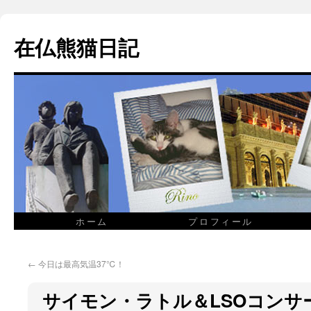
在仏熊猫日記
ホーム
プロフィール
←
今日は最高気温37℃！
サイモン・ラトル＆LSOコンサ