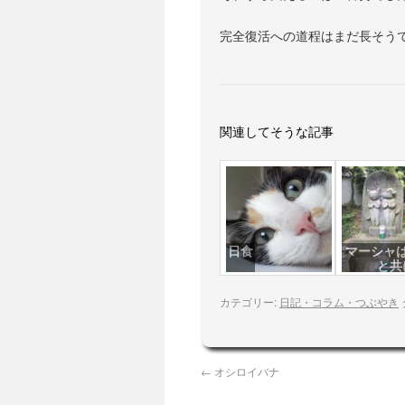
完全復活への道程はまだ長そう
関連してそうな記事
日食
マーシャ
と共
カテゴリー:
日記・コラム・つぶやき
←
オシロイバナ