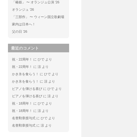
「椿姫」 〜 オランジュ公演 ’26
オランジュ ’26
「三部作」 〜 ウィーン国立歌劇場
家内は日本へ！
父の日 ’26
最近のコメント
祝・22周年！
に
ひで
より
祝・22周年！
に
涼
より
かき氷を食らう！
に
ひで
より
かき氷を食らう！
に
涼
より
ピアノを弾ける喜び
に
ひで
より
ピアノを弾ける喜び
に
涼
より
祝・18周年！
に
ひで
より
祝・18周年！
に
涼
より
名誉勲章授与式
に
ひで
より
名誉勲章授与式
に
涼
より