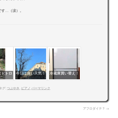
です…（涙）。
はトトロ
今日は良い天気！
冷蔵庫買い替え！
に
タグ:
つぶやき
,
ピアノ
パーマリンク
アフロダイテ？
→