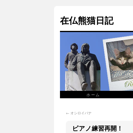
在仏熊猫日記
ホーム
←
オシロイバナ
ピアノ練習再開！