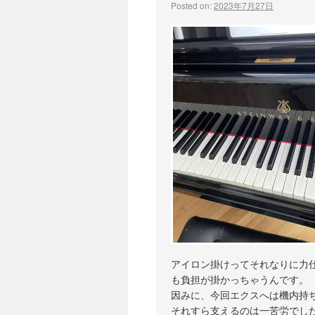
Posted on:
2023年7月27日
アイロン掛けってそれなりに力
も負担が掛かっちゃうんです。
因みに、今回エクスへは機内持
それすら支えるのは一苦労でし