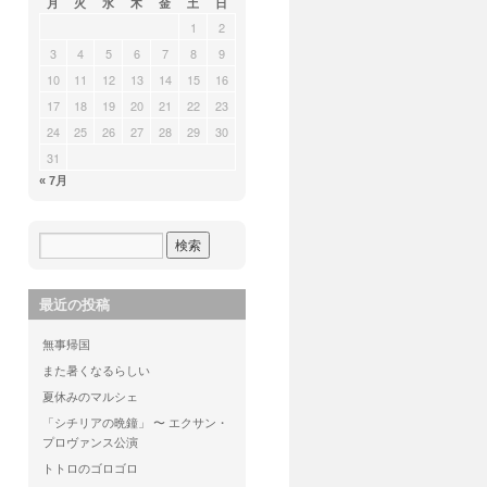
月
火
水
木
金
土
日
1
2
3
4
5
6
7
8
9
10
11
12
13
14
15
16
17
18
19
20
21
22
23
24
25
26
27
28
29
30
31
« 7月
最近の投稿
無事帰国
また暑くなるらしい
夏休みのマルシェ
「シチリアの晩鐘」 〜 エクサン・
プロヴァンス公演
トトロのゴロゴロ