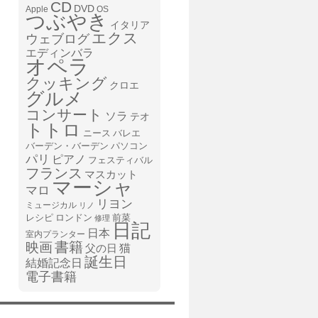
CD
DVD
Apple
OS
つぶやき
イタリア
エクス
ウェブログ
エディンバラ
オペラ
クッキング
クロエ
グルメ
コンサート
ソラ
テオ
トトロ
ニース
バレエ
バーデン・バーデン
パソコン
パリ
ピアノ
フェスティバル
フランス
マスカット
マーシャ
マロ
リヨン
ミュージカル
リノ
レシピ
前菜
ロンドン
修理
日記
日本
室内プランター
書籍
映画
猫
父の日
誕生日
結婚記念日
電子書籍