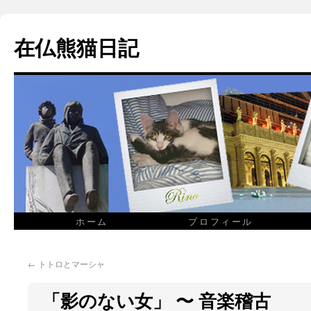
在仏熊猫日記
ホーム
プロフィール
←
トトロとマーシャ
「影のない女」 〜 音楽稽古