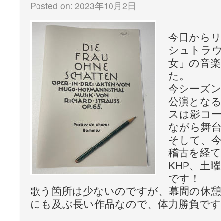
Posted on:
2023年10月2日
今日から
シュトラ
女」の音
た。
今シーズ
公演とな
スは影コ
ながら舞
そして、
稽古を経て
KHP、土
です！
歌う箇所は少ないのですが、幕間の休憩
にも及ぶ長い作品なので、体力勝負ですよ(