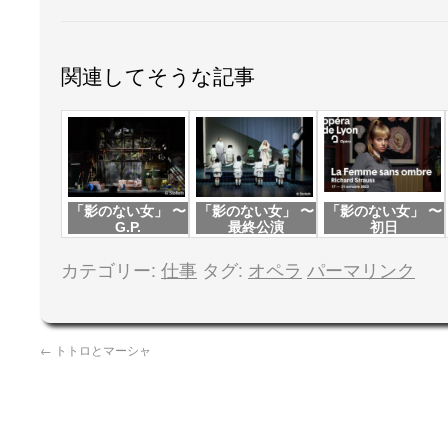
関連してそうな記事
「影のない女」 〜
「影のない女」 〜
「影のない女」 〜
G.P.
最終公演
初日
カテゴリー:
仕事
タグ:
オペラ
パーマリンク
←
トトロとマーシャ