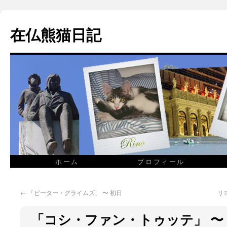
在仏熊猫日記
ホーム
プロフィール
←
「ピーター・グライムズ」 〜 初日
リ
「コシ・ファン・トゥッテ」 〜