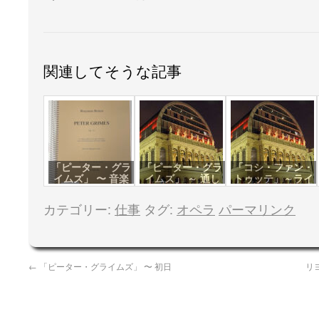
関連してそうな記事
「ピーター・グラ
「ピーター・グラ
「コシ・ファン・
イムズ」 〜 音楽
イムズ」 ～ 通し
トゥッテ」～ライ
稽古
稽古
ヴ
カテゴリー:
仕事
タグ:
オペラ
パーマリンク
←
「ピーター・グライムズ」 〜 初日
リ