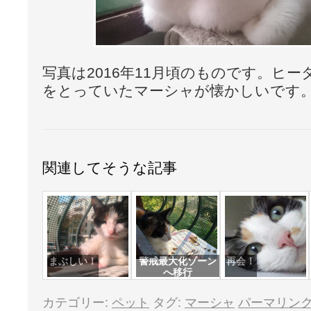
写真は2016年11月頃のものです。ヒ
をとっていたマーシャが懐かしいです
関連してそうな記事
まぶしい！
警戒最大化ゾーン
再会！
へ移行
カテゴリー:
ペット
タグ:
マーシャ
パーマリン