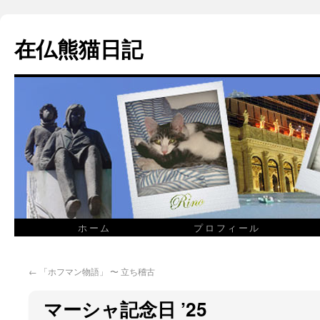
在仏熊猫日記
ホーム
プロフィール
←
「ホフマン物語」 〜 立ち稽古
マーシャ記念日 ’25