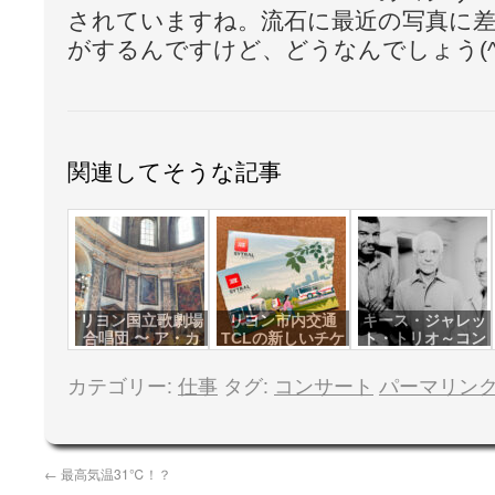
されていますね。流石に最近の写真に
がするんですけど、どうなんでしょう(^^
関連してそうな記事
リヨン国立歌劇場
リヨン市内交通
キース・ジャレッ
合唱団 〜 ア・カ
TCLの新しいチケ
ト・トリオ～コン
ペラ・コンサート
ット？
サート
カテゴリー:
仕事
タグ:
コンサート
パーマリン
←
最高気温31℃！？