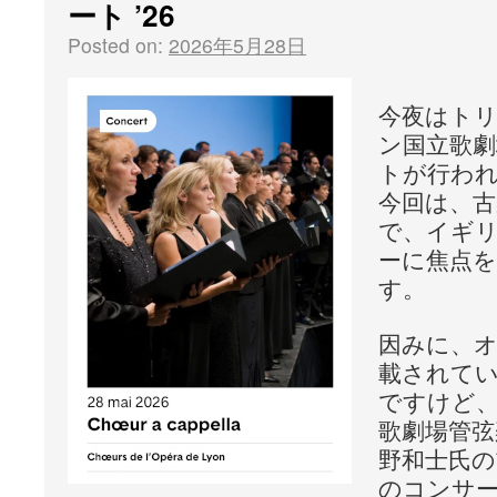
ート ’26
Posted on:
2026年5月28日
今夜はト
ン国立歌劇
トが行わ
今回は、
で、イギ
ーに焦点
す。
因みに、
載されて
ですけど、
歌劇場管弦
野和士氏の
のコンサ