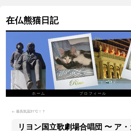
在仏熊猫日記
ホーム
プロフィール
←
最高気温31℃！？
リヨン国立歌劇場合唱団 〜 ア