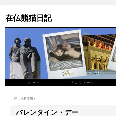
在仏熊猫日記
ホーム
プロフィール
←
圧力鍋初使用！
バレンタイン・デー