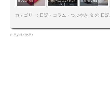
父の日 '05
家内はロンドン
世界猫の日
へ！
カテゴリー:
日記・コラム・つぶやき
タグ:
日記
←
圧力鍋初使用！