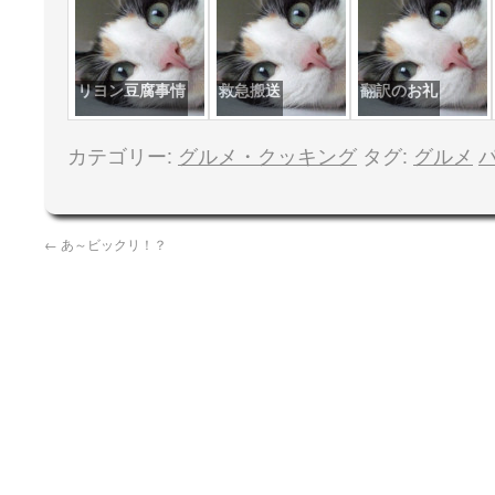
リヨン豆腐事情
救急搬送
翻訳のお礼
カテゴリー:
グルメ・クッキング
タグ:
グルメ
←
あ～ビックリ！？