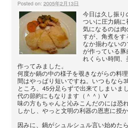
Posted on:
2005年2月13日
今日は久し振り
ついに圧力鍋に
気になるのは肉
すが、角煮をす
なか揃わないの
が作っている豚
れくらい時間、
作ってみました。
何度か鍋の中の様子を覗きながらの料
間はやっぱり短いですね。いつもなら3
ところ、45分足らずで出来てしまいま
代の節約にもなります（＾＾）V
味の方もちゃんと沁みこんだのには恐
しかし、やっと文明の利器の恩恵に授かり
因みに、鍋がシュルシュル言い始めた