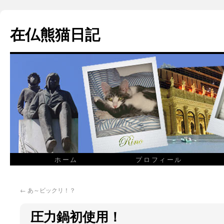
在仏熊猫日記
ホーム
プロフィール
←
あ～ビックリ！？
圧力鍋初使用！