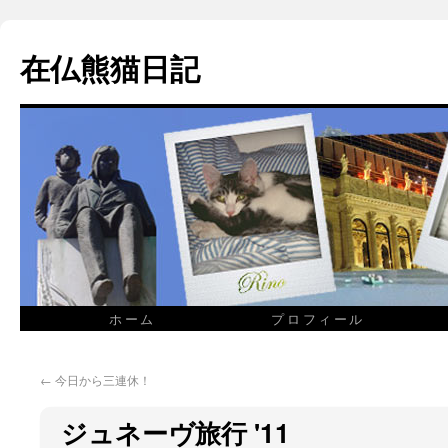
在仏熊猫日記
ホーム
プロフィール
←
今日から三連休！
ジュネーヴ旅行 '11