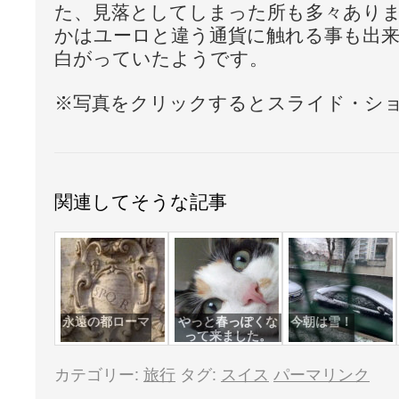
た、見落としてしまった所も多々あり
かはユーロと違う通貨に触れる事も出
白がっていたようです。
※写真をクリックするとスライド・シ
関連してそうな記事
永遠の都ローマ
やっと春っぽくな
今朝は雪！
って来ました。
カテゴリー:
旅行
タグ:
スイス
パーマリンク