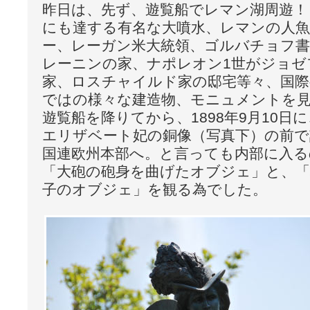
昨日は、先ず、遊覧船でレマン湖周遊！ 
にも達する有名な大噴水、レマンの人
ー、レーガン米大統領、ゴルバチョフ書
レーニンの家、ナポレオン1世がジョゼ
家、ロスチャイルド家の邸宅等々、国
ではの様々な建造物、モニュメントを
遊覧船を降りてから、1898年9月10日
エリザベート妃の銅像（写真下）の前で
国連欧州本部へ。と言っても内部に入る
「大砲の砲身を曲げたオブジェ」と、「
子のオブジェ」を観る為でした。