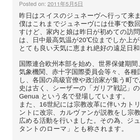
Posted on:
2011年5月5日
昨日はスイスのジュネーヴへ行って来
僕はこれまでジュネーヴには仕事で数
すけど、家内と娘は昨日が初めての訪
は、日中最高気温が20℃位までしか上
とても良い天気に恵まれ絶好の遠足日和
国際連合欧州本部を始め、世界保健期間
気象機関、赤十字国際委員会等々、各種
し、各国の高級官僚や政治家が集う町で
史は古く、シーザーの「ガリア戦記」
Genua という名で登場しています。
また、16世紀には宗教改革に伴いカト
ントに改宗、カルヴァンが説教をし宗
広める活動を行いました。その為、ジ
タントのローマ」とも称されます。