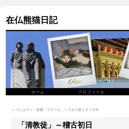
在仏熊猫日記
ホーム
プロフィール
←
ヴェルディ：歌劇「マクベス」～スカラ座１９７９年
「清教徒」～稽古初日