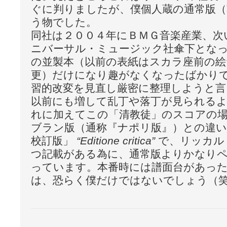
ぐに判りましたが、僕個人蔵の通常版（
う物でした。
同社は２００４年にＢＭＧ音楽産業、次
ニバーサル・ミュージック社傘下とな
の並製本（以前の表紙はスカラ座前の
更）だけになり趣がなくなったばかり
習的改変を見直し厳密に整理しようと言
以前にも増して乱丁や落丁が見られる
れに加えてこの「清教徒」のスコアの
ブラン版（通称『ナポリ版』）との違い
校訂版」
“Editione critica”
で、リッカル
つ記載がある為に、通常版よりかなり
っています。本番時には譜面台があっ
は、恐らく僕だけではないでしょう（