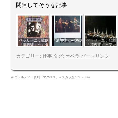
関連してそうな記事
ベッリーニ：歌劇
「清教徒」～DVD
ベッリーニ：歌劇
「清教徒」～カタ
「清教徒」～ブレ
ーニャ1972年
ゲンツ1985年
カテゴリー:
仕事
タグ:
オペラ
パーマリンク
←
ヴェルディ：歌劇「マクベス」～スカラ座１９７９年