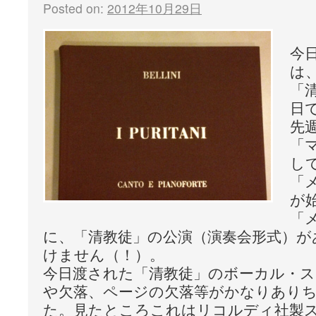
Posted on:
2012年10月29日
今
は
「
日
先
「
し
「
が
「
に、「清教徒」の公演（演奏会形式）が
けません（！）。
今日渡された「清教徒」のボーカル・ス
や欠落、ページの欠落等がかなりあり
た。見たところこれはリコルディ社製