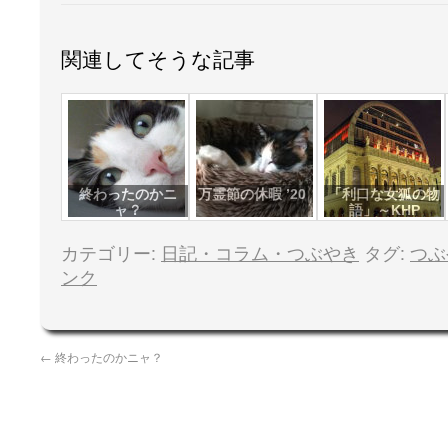
関連してそうな記事
終わったのかニ
万霊節の休暇 ’20
「利口な女狐の物
ャ？
語」～KHP
カテゴリー:
日記・コラム・つぶやき
タグ:
つぶ
ンク
←
終わったのかニャ？