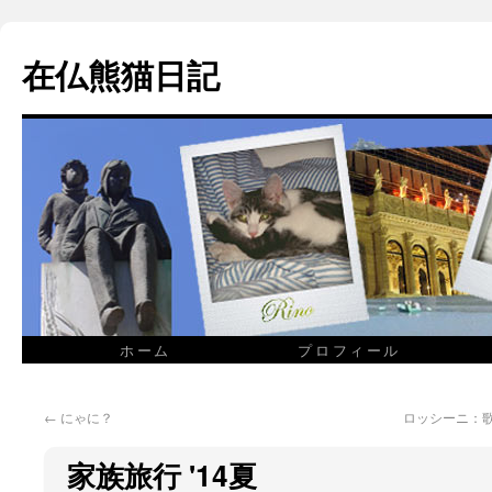
在仏熊猫日記
ホーム
プロフィール
←
にゃに？
ロッシーニ：歌
家族旅行 '14夏