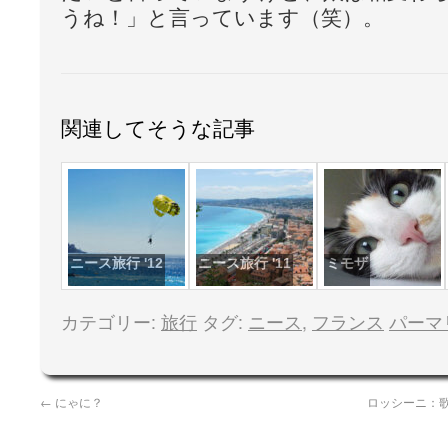
うね！」と言っています（笑）。
関連してそうな記事
ニース旅行 '12
ニース旅行 '11
ミモザ
カテゴリー:
旅行
タグ:
ニース
,
フランス
パーマ
←
にゃに？
ロッシーニ：歌