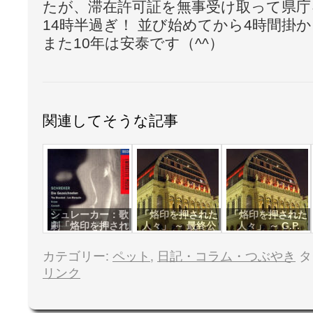
たが、滞在許可証を無事受け取って県
14時半過ぎ！ 並び始めてから4時間掛
また10年は安泰です（^^）
関連してそうな記事
シュレーカー：歌
「烙印を押された
「烙印を押された
劇「烙印を押され
人々」 ～ 最終公
人々」 ～ G.P.
た人々」 ～ ツァ
演
グロゼク盤
カテゴリー:
ペット
,
日記・コラム・つぶやき
タ
リンク