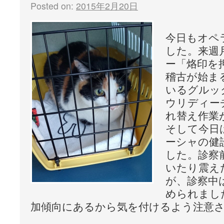
Posted on:
2015年2月20日
今日もオペ
した。来週
ー「烙印を
稽古が始ま
いるグルッ
ウリディー
れ替え作業
そして今日
ーシャの健
した。診察
いたり震え
が、診察中
められまし
加傾向にあるから気を付けるよう注意