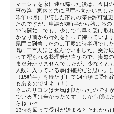
マーシャを家に連れ帰った後は、今日
事の為、家内と共に県庁へ向かいました
昨年10月に申請した家内の滞在許可証
たのですが、申請が8時半から始まるの
13時開始。でも、少しでも早く受け取
かなり前から行列を作って待っていま
県庁に到着したのは丁度10時半頃でし
既に二百人ほど並んでいました。受け
って配られる整理券が違うので、実際
まだ分かりませんでしたが、少なくと
人数に入っている事は確実だと思いま
（15時半）を待たずして14時頃に受付
もあるのですよ（！）。
今日のリヨンは天気は良かったのです
でいる間は辛かったです。しかも僕は
らね（^^;
13時を回って受付が始まるとそれから