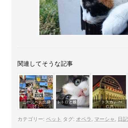
関連してそうな記事
ニースへお出掛
トトロと娘
「トスカ」 〜
け！
G.P.
カテゴリー:
ペット
タグ:
オペラ
,
マーシャ
,
日記