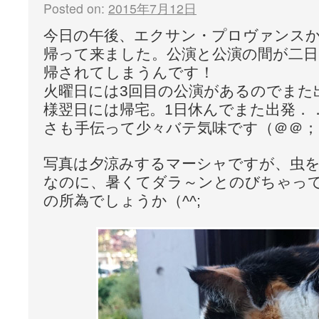
Posted on:
2015年7月12日
今日の午後、エクサン・プロヴァンス
帰って来ました。公演と公演の間が二日
帰されてしまうんです！
火曜日には3回目の公演があるのでまた
様翌日には帰宅。1日休んでまた出発．
さも手伝って少々バテ気味です（＠＠；
写真は夕涼みするマーシャですが、虫
なのに、暑くてダラ～ンとのびちゃっ
の所為でしょうか（^^;