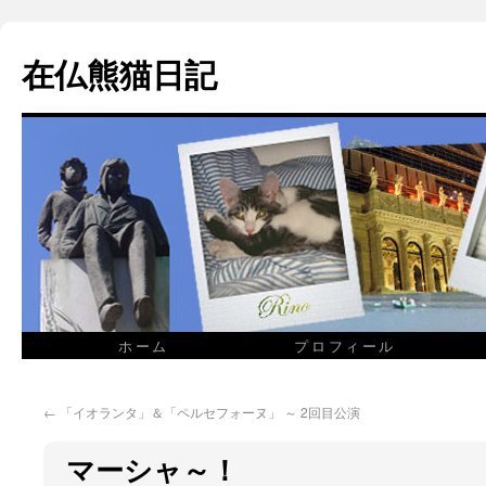
在仏熊猫日記
ホーム
プロフィール
←
「イオランタ」＆「ペルセフォーヌ」 ～ 2回目公演
マーシャ～！