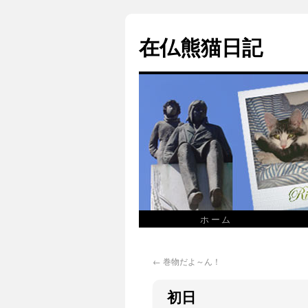
在仏熊猫日記
ホーム
←
巻物だよ～ん！
初日