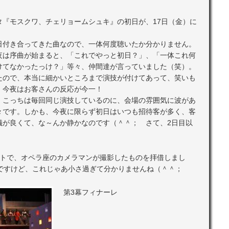
タ『モスクワ、チェリョームシュキ』の初日が、17日（金）に
日付き合ってきた曲なので、一体何度聴いたか分かりません。
夜は序曲が始まると、「これでやっと初日？」、「一体これ何
けてなかったっけ？」等々、仲間達が言っていました（笑）。
たので、本当に細かいところまで演技が付けてあって、笑いも
、今夜はお客さんの反応が今一！
、こっちは毎回同じ演技しているのに、会場の雰囲気に波があ
々です。しかも、今夜に限らず初日はいつも招待客が多く、客
儀が良くて、な～んか静かなのです（＾＾； さて、2日目以
ットで、オペラ座のカメラマンが撮影したものを拝借しまし
んですけど、これじゃあ小さ過ぎて分かりませんね（＾＾；
第3幕フィナーレ