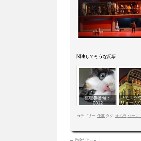
関連してそうな記事
整理券番号：
『モスク
E012
リョーム
カテゴリー:
仕事
タグ:
オペラ
パーマ
←
巻物だよ～ん！