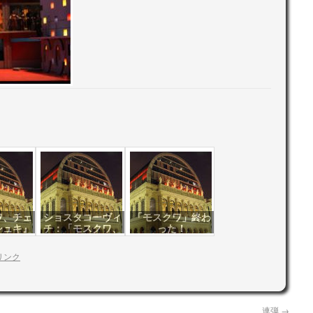
ワ、チェ
ショスタコーヴィ
「モスクワ」終わ
シュキ』
チ：「モスクワ、
った！
チェリョームシュ
キ」
リンク
連弾
→