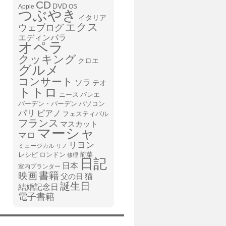
CD
DVD
Apple
OS
つぶやき
イタリア
エクス
ウェブログ
エディンバラ
オペラ
クッキング
クロエ
グルメ
コンサート
ソラ
テオ
トトロ
ニース
バレエ
バーデン・バーデン
パソコン
パリ
ピアノ
フェスティバル
フランス
マスカット
マーシャ
マロ
リヨン
ミュージカル
リノ
レシピ
前菜
ロンドン
修理
日記
日本
室内プランター
書籍
映画
猫
父の日
誕生日
結婚記念日
電子書籍