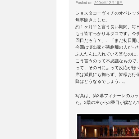
Posted on:
2004年12月18日
ショスタコーヴィチのオペレッ
無事開きました。
約１ヶ月半と言う長い期間、毎
もう皆すっかり耳ダコです。今
回目だろう？」、「まだ初日開
今回は演出家が演劇畑の人だっ
ふんだんに入れている筈なのに
こう言うのって不思議なもので
って、その日によって反応が様
席は満員にも拘らず、皆様お行
降はどうなるでしょう…。
写真は、第3幕フィナーレのカ
た。3階の左から3番目が僕な