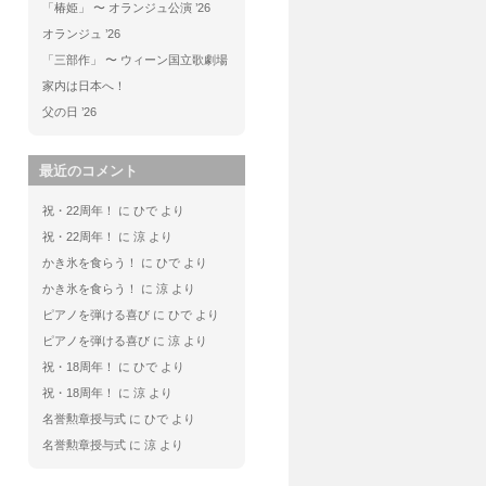
「椿姫」 〜 オランジュ公演 ’26
オランジュ ’26
「三部作」 〜 ウィーン国立歌劇場
家内は日本へ！
父の日 ’26
最近のコメント
祝・22周年！
に
ひで
より
祝・22周年！
に
涼
より
かき氷を食らう！
に
ひで
より
かき氷を食らう！
に
涼
より
ピアノを弾ける喜び
に
ひで
より
ピアノを弾ける喜び
に
涼
より
祝・18周年！
に
ひで
より
祝・18周年！
に
涼
より
名誉勲章授与式
に
ひで
より
名誉勲章授与式
に
涼
より