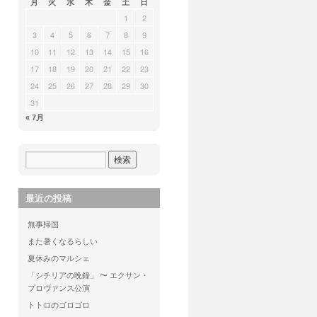
月
火
水
木
金
土
日
1
2
3
4
5
6
7
8
9
10
11
12
13
14
15
16
17
18
19
20
21
22
23
24
25
26
27
28
29
30
31
« 7月
最近の投稿
無事帰国
また暑くなるらしい
夏休みのマルシェ
「シチリアの晩鐘」 〜 エクサン・
プロヴァンス公演
トトロのゴロゴロ