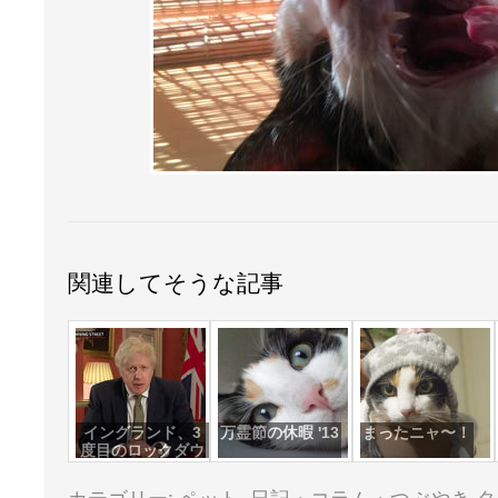
関連してそうな記事
イングランド、3
万霊節の休暇 '13
まったニャ〜！
度目のロックダウ
ン
カテゴリー:
ペット
,
日記・コラム・つぶやき
タ