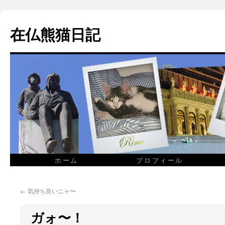
在仏熊猫日記
ホーム
プロフィール
←
気持ち良いニャ〜
ガォ〜！