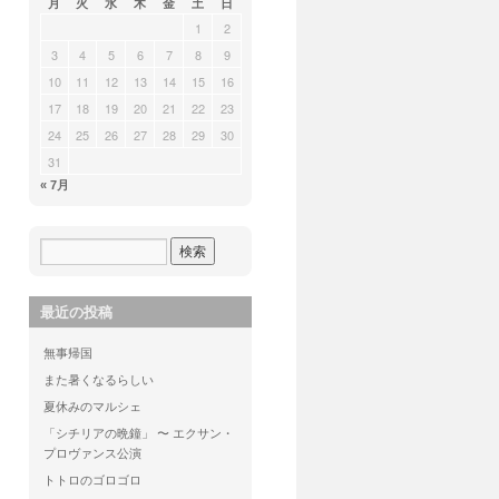
月
火
水
木
金
土
日
1
2
3
4
5
6
7
8
9
10
11
12
13
14
15
16
17
18
19
20
21
22
23
24
25
26
27
28
29
30
31
« 7月
最近の投稿
無事帰国
また暑くなるらしい
夏休みのマルシェ
「シチリアの晩鐘」 〜 エクサン・
プロヴァンス公演
トトロのゴロゴロ