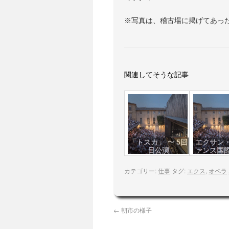
※写真は、稽古場に掲げてあっ
関連してそうな記事
「トスカ」 〜 5回
エクサン
目公演
ァンス国
201
カテゴリー:
仕事
タグ:
エクス
,
オペラ
←
朝市の様子