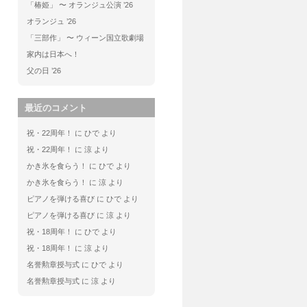
「椿姫」 〜 オランジュ公演 ’26
オランジュ ’26
「三部作」 〜 ウィーン国立歌劇場
家内は日本へ！
父の日 ’26
最近のコメント
祝・22周年！
に
ひで
より
祝・22周年！
に
涼
より
かき氷を食らう！
に
ひで
より
かき氷を食らう！
に
涼
より
ピアノを弾ける喜び
に
ひで
より
ピアノを弾ける喜び
に
涼
より
祝・18周年！
に
ひで
より
祝・18周年！
に
涼
より
名誉勲章授与式
に
ひで
より
名誉勲章授与式
に
涼
より