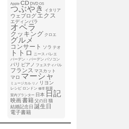
CD
DVD
Apple
OS
つぶやき
イタリア
エクス
ウェブログ
エディンバラ
オペラ
クッキング
クロエ
グルメ
コンサート
ソラ
テオ
トトロ
ニース
バレエ
バーデン・バーデン
パソコン
パリ
ピアノ
フェスティバル
フランス
マスカット
マーシャ
マロ
リヨン
ミュージカル
リノ
レシピ
前菜
ロンドン
修理
日記
日本
室内プランター
書籍
映画
猫
父の日
誕生日
結婚記念日
電子書籍