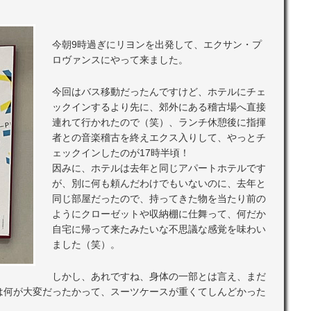
今朝9時過ぎにリヨンを出発して、エクサン・プ
ロヴァンスにやって来ました。
今回はバス移動だったんですけど、ホテルにチェ
ックインするより先に、郊外にある稽古場へ直接
連れて行かれたので（笑）、ランチ休憩後に指揮
者との音楽稽古を終えエクス入りして、やっとチ
ェックインしたのが17時半頃！
因みに、ホテルは去年と同じアパートホテルです
が、別に何も頼んだわけでもいないのに、去年と
同じ部屋だったので、持ってきた物を当たり前の
ようにクローゼットや収納棚に仕舞って、何だか
自宅に帰って来たみたいな不思議な感覚を味わい
ました（笑）。
しかし、あれですね、身体の一部とは言え、まだ
は何が大変だったかって、スーツケースが重くてしんどかった