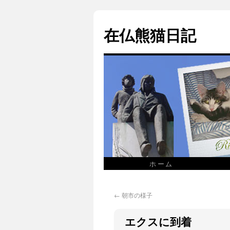
在仏熊猫日記
ホーム
←
朝市の様子
エクスに到着