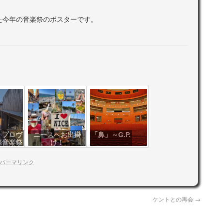
た今年の音楽祭のポスターです。
・プロヴ
ニースへお出掛
「鼻」～G.P.
際音楽祭
け！
9
パーマリンク
ケントとの再会
→