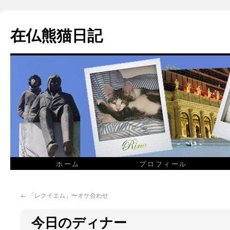
在仏熊猫日記
ホーム
プロフィール
←
「レクイエム」〜オケ合わせ
今日のディナー