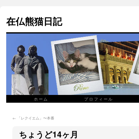
在仏熊猫日記
ホーム
プロフィール
←
「レクイエム」〜本番
ちょうど14ヶ月