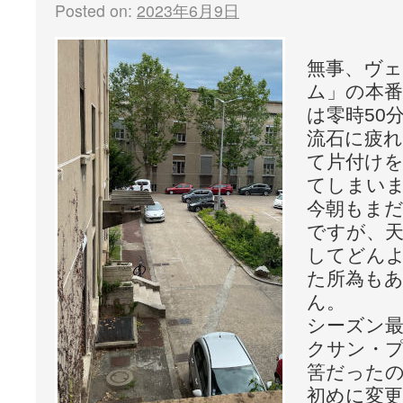
Posted on:
2023年6月9日
無事、ヴ
ム」の本
は零時50
流石に疲
て片付け
てしまい
今朝もま
ですが、
してどん
た所為も
ん。
シーズン
クサン・
筈だった
初めに変