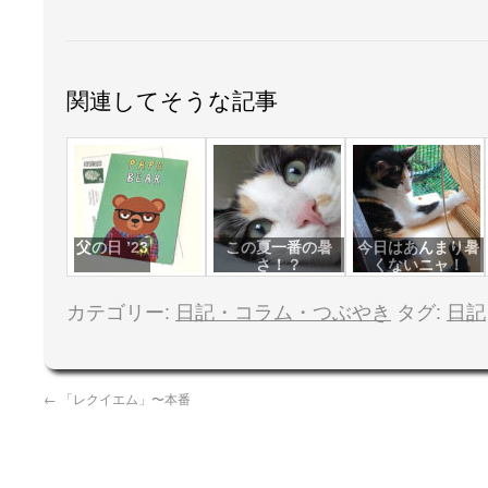
関連してそうな記事
父の日 ’23
この夏一番の暑
今日はあんまり暑
さ！？
くないニャ！
カテゴリー:
日記・コラム・つぶやき
タグ:
日記
←
「レクイエム」〜本番