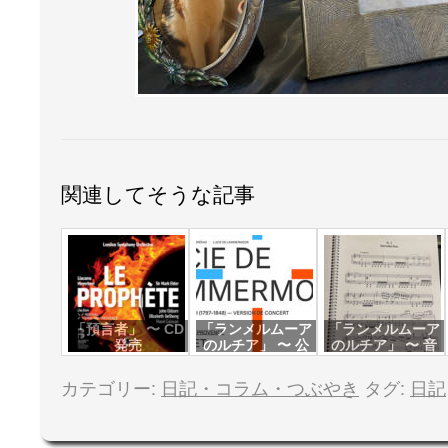
関連してそうな記事
「預言者」 〜 CD
「ランメルムーア
「ランメルムーア
発売
のルチア」 〜 公
のルチア」 〜 音
演（演奏会形式）
楽稽古
カテゴリー:
日記・コラム・つぶやき
タグ:
日記