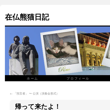
在仏熊猫日記
ホーム
プロフィール
←
「預言者」 〜 公演（演奏会形式）
帰って来たよ！