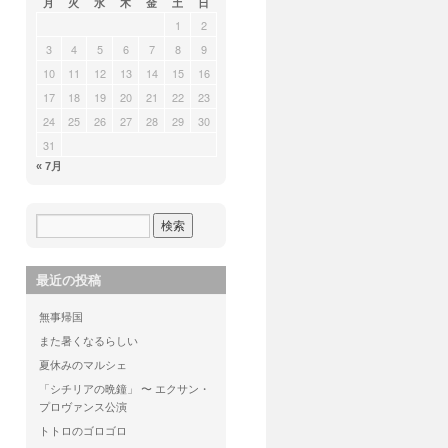
月
火
水
木
金
土
日
1
2
3
4
5
6
7
8
9
10
11
12
13
14
15
16
17
18
19
20
21
22
23
24
25
26
27
28
29
30
31
« 7月
最近の投稿
無事帰国
また暑くなるらしい
夏休みのマルシェ
「シチリアの晩鐘」 〜 エクサン・
プロヴァンス公演
トトロのゴロゴロ