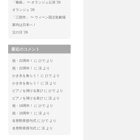
「椿姫」 〜 オランジュ公演 ’26
オランジュ ’26
「三部作」 〜 ウィーン国立歌劇場
家内は日本へ！
父の日 ’26
最近のコメント
祝・22周年！
に
ひで
より
祝・22周年！
に
涼
より
かき氷を食らう！
に
ひで
より
かき氷を食らう！
に
涼
より
ピアノを弾ける喜び
に
ひで
より
ピアノを弾ける喜び
に
涼
より
祝・18周年！
に
ひで
より
祝・18周年！
に
涼
より
名誉勲章授与式
に
ひで
より
名誉勲章授与式
に
涼
より