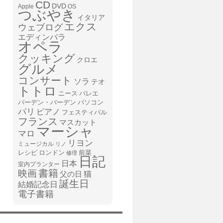
CD
DVD
Apple
OS
つぶやき
イタリア
エクス
ウェブログ
エディンバラ
オペラ
クッキング
クロエ
グルメ
コンサート
ソラ
テオ
トトロ
ニース
バレエ
バーデン・バーデン
パソコン
パリ
ピアノ
フェスティバル
フランス
マスカット
マーシャ
マロ
リヨン
ミュージカル
リノ
レシピ
前菜
ロンドン
修理
日記
日本
室内プランター
書籍
映画
猫
父の日
誕生日
結婚記念日
電子書籍