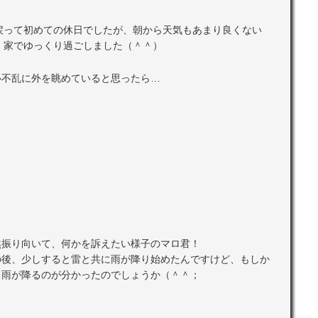
戻って初めての休日でしたが、朝から天気もあまり良くない
、家でゆっくり過ごしました（＾＾）
心不乱に外を眺めていると思ったら…
然振り向いて、何かを訴えたい様子のマロ君！
の後、少しすると雷と共に雨が降り始めたんですけど、もしか
て雨が降るのが分かったのでしょうか（＾＾；