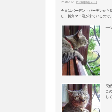
Posted on:
2006年6月25日
今日はバーデン・バーデンから
し、折角マロ君が来ているので
一
突
こ
し