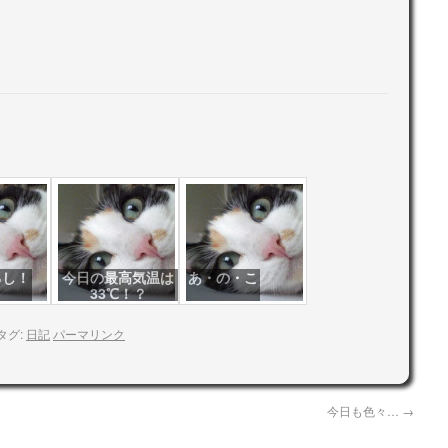
るし！
今日の最高気温は
あ・の・こ
33℃！？
タグ:
日記
パーマリンク
今日も色々…
→