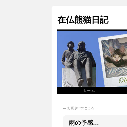
在仏熊猫日記
ホーム
←
お寛ぎ中のところ…
雨の予感…