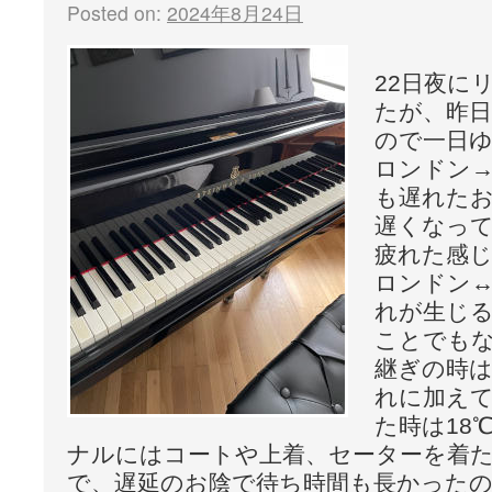
Posted on:
2024年8月24日
22日夜に
たが、昨
ので一日
ロンドン→
も遅れた
遅くなっ
疲れた感
ロンドン↔
れが生じ
ことでも
継ぎの時
れに加え
た時は18
ナルにはコートや上着、セーターを着
で、遅延のお陰で待ち時間も長かった