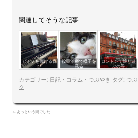
関連してそうな記事
ピアノを弾ける喜
投薬治療で様子を
ロンドンで娘と遊
び
見る
ぶの巻
カテゴリー:
日記・コラム・つぶやき
タグ:
つぶ
ク
←
あっという間でした