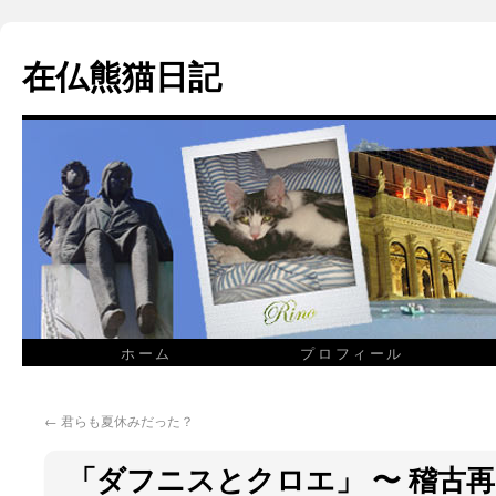
在仏熊猫日記
ホーム
プロフィール
←
君らも夏休みだった？
「ダフニスとクロエ」 〜 稽古