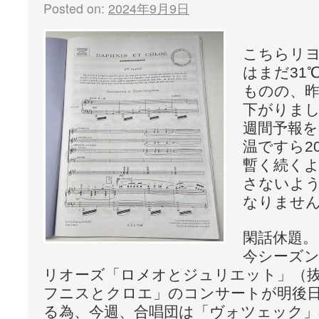
Posted on:
2024年9月9日
こちらリ
はまだ31
ものの、
下がりま
週間予報を
温ですら2
暫く続く
さないよ
なりませ
閑話休題
今シーズ
リオーズ「ロメオとジュリエット」（
フニスとクロエ」のコンサートが明後日
る為、今週、合唱団は「ヴォツェック」