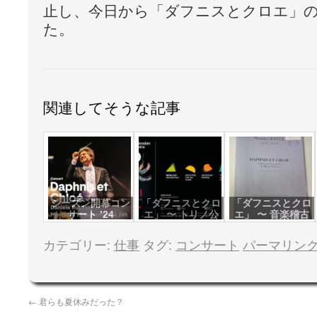
止し、今日から「ダフニスとクロエ」
た。
関連してそうな記事
シーズン開幕コン
「ダフニスとクロ
「ダフニスとクロ
サート ’24
エ」 〜 トリノ公
エ」 〜 音楽稽古
演
カテゴリー:
仕事
タグ:
コンサート
パーマリン
←
君らも夏休みだった？