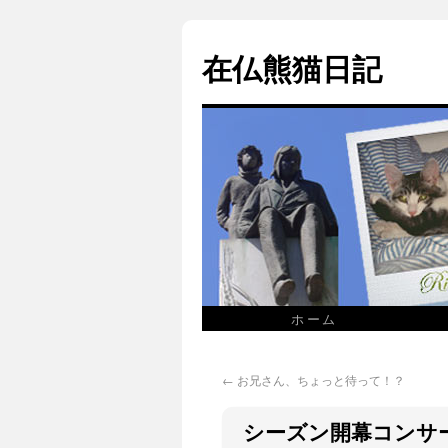
在仏熊猫日記
ホーム
←
お兄さん、ちょっと待って！？
シーズン開幕コンサート