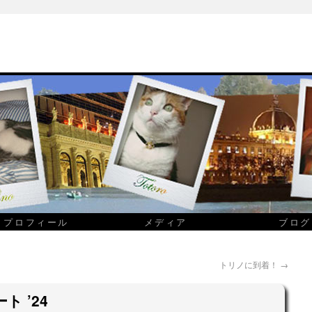
プロフィール
メディア
ブログ
トリノに到着！
→
 ’24