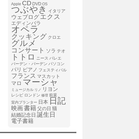
CD
DVD
Apple
OS
つぶやき
イタリア
エクス
ウェブログ
エディンバラ
オペラ
クッキング
クロエ
グルメ
コンサート
ソラ
テオ
トトロ
ニース
バレエ
バーデン・バーデン
パソコン
パリ
ピアノ
フェスティバル
フランス
マスカット
マーシャ
マロ
リヨン
ミュージカル
リノ
レシピ
前菜
ロンドン
修理
日記
日本
室内プランター
書籍
映画
猫
父の日
誕生日
結婚記念日
電子書籍