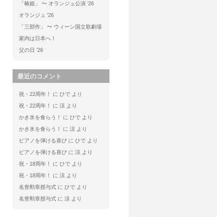
「椿姫」 〜 オランジュ公演 ’26
オランジュ ’26
「三部作」 〜 ウィーン国立歌劇場
家内は日本へ！
父の日 ’26
最近のコメント
祝・22周年！
に
ひで
より
祝・22周年！
に
涼
より
かき氷を食らう！
に
ひで
より
かき氷を食らう！
に
涼
より
ピアノを弾ける喜び
に
ひで
より
ピアノを弾ける喜び
に
涼
より
祝・18周年！
に
ひで
より
祝・18周年！
に
涼
より
名誉勲章授与式
に
ひで
より
名誉勲章授与式
に
涼
より