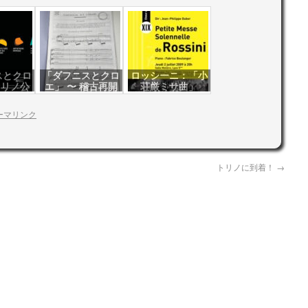
スとクロ
「ダフニスとクロ
ロッシーニ：「小
トリノ公
エ」 〜 稽古再開
荘厳ミサ曲」
ーマリンク
トリノに到着！
→