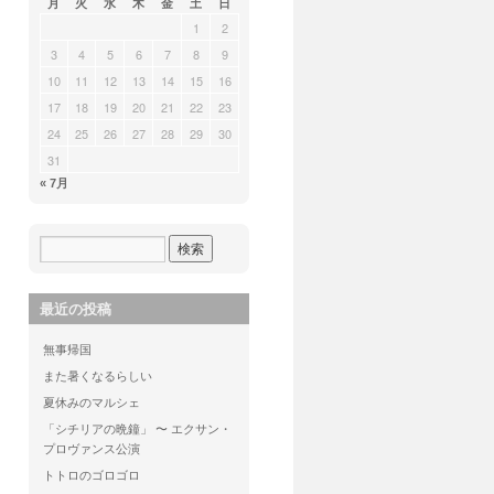
月
火
水
木
金
土
日
1
2
3
4
5
6
7
8
9
10
11
12
13
14
15
16
17
18
19
20
21
22
23
24
25
26
27
28
29
30
31
« 7月
最近の投稿
無事帰国
また暑くなるらしい
夏休みのマルシェ
「シチリアの晩鐘」 〜 エクサン・
プロヴァンス公演
トトロのゴロゴロ