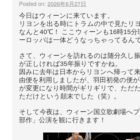
Posted on:
2026年6月27日
今日はウィーンに来ています。
リヨンを出る時にトラムの中で見たリ
なんと40℃！ ここウィーンも16時15
ーロッパは一体どうなっちゃってるんでし
さて、ウィーンを訪れるのは随分久し
が正しければ35年振りですかね。
因みに去年は日本からリヨンへ帰って
由便を利用しましたが、羽田初発の便が
が変更になり時間がギリギリで、ただ
ただけという顛末でした（笑）。
そして今夜は、ウィーン国立歌劇場へプ
部作」公演を観に行きます！