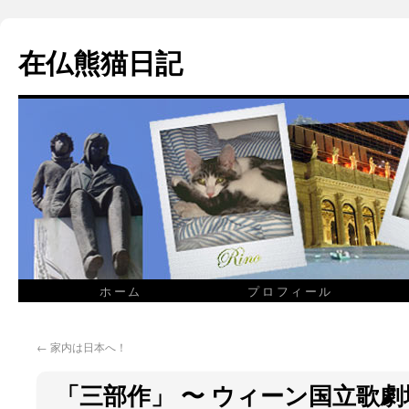
在仏熊猫日記
ホーム
プロフィール
←
家内は日本へ！
「三部作」 〜 ウィーン国立歌劇