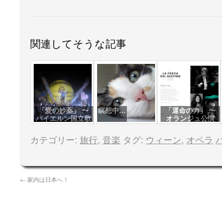
関連してそうな記事
「愛の妙薬」 〜
瞑想中…
「運命の力」 〜
バイエルン国立歌
オランジュ公演
劇場
カテゴリー:
旅行
,
音楽
タグ:
ウィーン
,
オペラ
←
家内は日本へ！