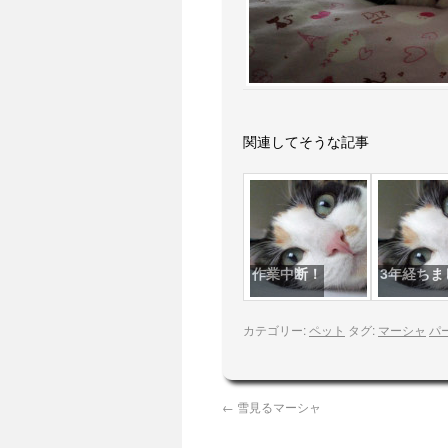
関連してそうな記事
作業中断！
3年経ちま
カテゴリー:
ペット
タグ:
マーシャ
パ
←
雪見るマーシャ