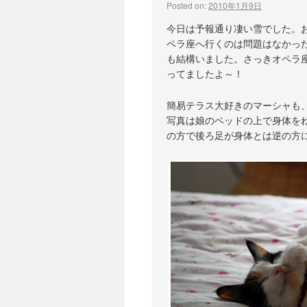
Posted on:
2010年1月9日
今日は予報通り凄い雪でした。
ペラ座へ行くのは問題はなかっ
も結構いました。さっきオペラ座
ってましたよ～！
簡易テラス大好きのマーシャも
写真は娘のベッドの上で身体を
の方で後ろ足が身体とは逆の方