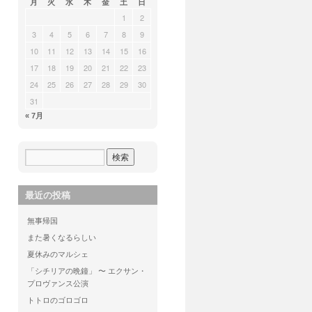
月
火
水
木
金
土
日
1
2
3
4
5
6
7
8
9
10
11
12
13
14
15
16
17
18
19
20
21
22
23
24
25
26
27
28
29
30
31
« 7月
最近の投稿
無事帰国
また暑くなるらしい
夏休みのマルシェ
「シチリアの晩鐘」 〜 エクサン・
プロヴァンス公演
トトロのゴロゴロ