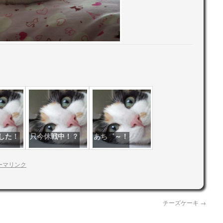
した！
只今休戦中！？
あち゛～！
ーマリンク
チーズケーキ
→