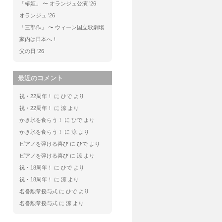
「椿姫」 〜 オランジュ公演 ’26
オランジュ ’26
「三部作」 〜 ウィーン国立歌劇場
家内は日本へ！
父の日 ’26
最近のコメント
祝・22周年！
に
ひで
より
祝・22周年！
に
涼
より
かき氷を食らう！
に
ひで
より
かき氷を食らう！
に
涼
より
ピアノを弾ける喜び
に
ひで
より
ピアノを弾ける喜び
に
涼
より
祝・18周年！
に
ひで
より
祝・18周年！
に
涼
より
名誉勲章授与式
に
ひで
より
名誉勲章授与式
に
涼
より