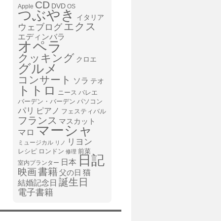
CD
DVD
Apple
OS
つぶやき
イタリア
エクス
ウェブログ
エディンバラ
オペラ
クッキング
クロエ
グルメ
コンサート
ソラ
テオ
トトロ
ニース
バレエ
バーデン・バーデン
パソコン
パリ
ピアノ
フェスティバル
フランス
マスカット
マーシャ
マロ
リヨン
ミュージカル
リノ
レシピ
前菜
ロンドン
修理
日記
日本
室内プランター
書籍
映画
猫
父の日
誕生日
結婚記念日
電子書籍