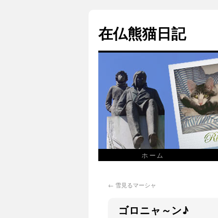
在仏熊猫日記
ホーム
←
雪見るマーシャ
ゴロニャ～ン♪