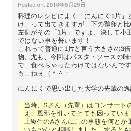
Posted on:
2010年5月29日
料理のレシピによく「にんにく1片」
け」って出てきますが、下の鶏卵と比
左側がその「1片」ですよ。決して小
ではない事を誓います！
これって普通に1片と言う大きさの3
物。尤も、今回はパスタ・ソースの味
で、食べちゃったわけではないんで
も…ねぇ（＾＾；
にんにくで思い出した大学の先輩の逸
当時、Sさん（先輩）はコンサート
え、風邪を引いてとても困っていま
上級生のAさんにこの事態を何とか
いものかと相談しました。するとA