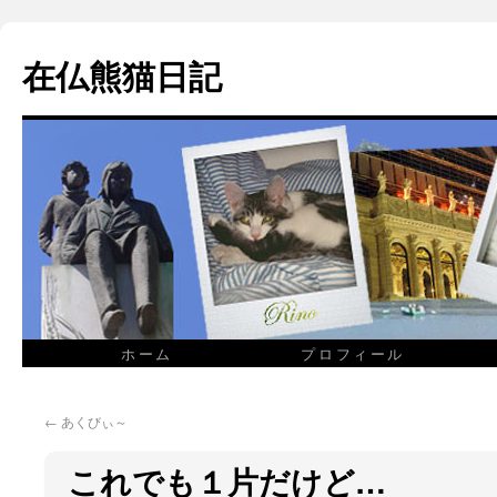
在仏熊猫日記
ホーム
プロフィール
←
あくびぃ～
これでも１片だけど…