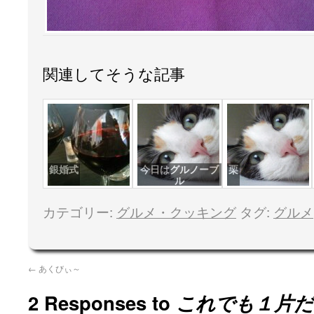
関連してそうな記事
銀婚式
今日はグルノーブ
栗
ル
カテゴリー:
グルメ・クッキング
タグ:
グルメ
←
あくびぃ～
2 Responses to
これでも１片だ