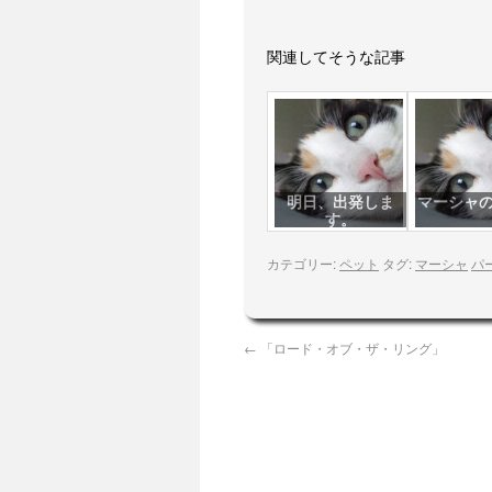
関連してそうな記事
明日、出発しま
マーシャ
す。
カテゴリー:
ペット
タグ:
マーシャ
パ
←
「ロード・オブ・ザ・リング」