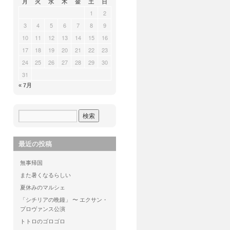
月
火
水
木
金
土
日
1
2
3
4
5
6
7
8
9
10
11
12
13
14
15
16
17
18
19
20
21
22
23
24
25
26
27
28
29
30
31
« 7月
最近の投稿
無事帰国
また暑くなるらしい
夏休みのマルシェ
「シチリアの晩鐘」 〜 エクサン・
プロヴァンス公演
トトロのゴロゴロ