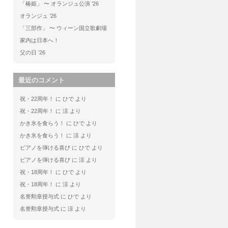
「椿姫」 〜 オランジュ公演 ’26
オランジュ ’26
「三部作」 〜 ウィーン国立歌劇場
家内は日本へ！
父の日 ’26
最近のコメント
祝・22周年！
に
ひで
より
祝・22周年！
に
涼
より
かき氷を食らう！
に
ひで
より
かき氷を食らう！
に
涼
より
ピアノを弾ける喜び
に
ひで
より
ピアノを弾ける喜び
に
涼
より
祝・18周年！
に
ひで
より
祝・18周年！
に
涼
より
名誉勲章授与式
に
ひで
より
名誉勲章授与式
に
涼
より