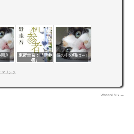
の開き
東野圭吾：『新参
籠の中の猫は～♪
者』
ーマリンク
Wasabi Mix
→