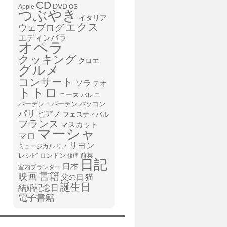
CD
DVD
Apple
OS
つぶやき
イタリア
エクス
ウェブログ
エディンバラ
オペラ
クッキング
クロエ
グルメ
コンサート
ソラ
テオ
トトロ
ニース
バレエ
バーデン・バーデン
パソコン
パリ
ピアノ
フェスティバル
フランス
マスカット
マーシャ
マロ
リヨン
ミュージカル
リノ
レシピ
前菜
ロンドン
修理
日記
日本
室内プランター
書籍
映画
猫
父の日
誕生日
結婚記念日
電子書籍