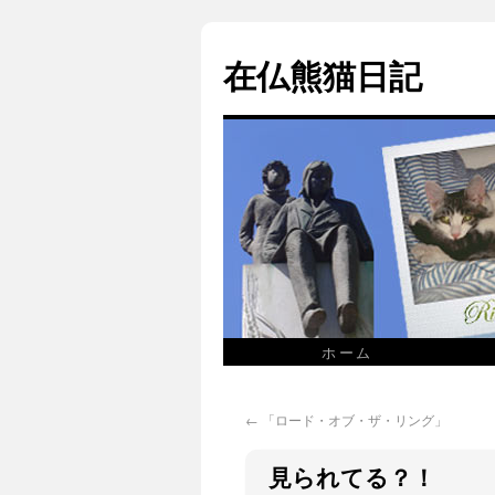
在仏熊猫日記
ホーム
←
「ロード・オブ・ザ・リング」
見られてる？！