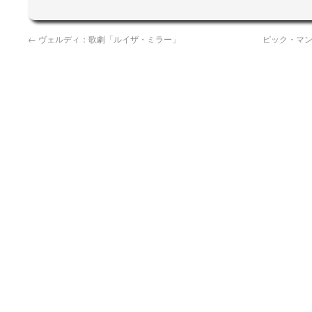
←
ヴェルディ：歌劇「ルイザ・ミラー」
ピック・マ