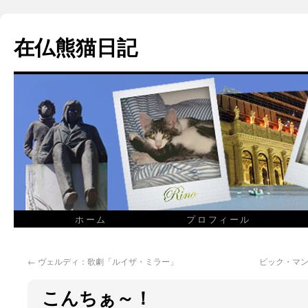
在仏熊猫日記
ホーム
プロフィール
←
ヴェルディ：歌劇「ルイザ・ミラー」
ピック・マ
こんちぁ～！