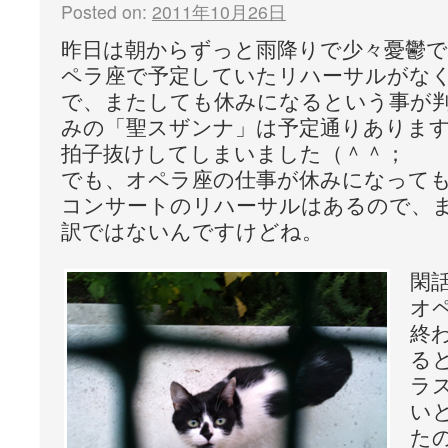
Posted on:
2011年10月26日
昨日は朝からずっと雨降りで少々憂鬱
ペラ座で予定していたリハーサルがな
で、またしても休みになるという事が
みの「聖スザンナ」は予定通りありま
拍子抜けしてしまいました（＾＾；
でも、オペラ座の仕事が休みになっても
コンサートのリハーサルはあるので、
訳ではないんですけどね。
閑
オ
終
る
ラ
い
た