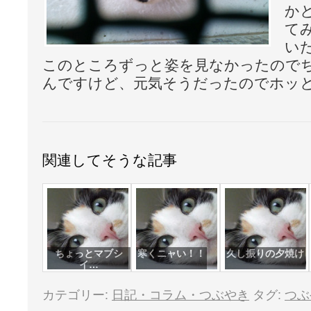
か
て
い
このところずっと姿を見なかったので
んですけど、元気そうだったのでホッ
関連してそうな記事
ちょっとマブシ
寒くニャい！！
久し振りの夕焼け
イ…
カテゴリー:
日記・コラム・つぶやき
タグ:
つぶ