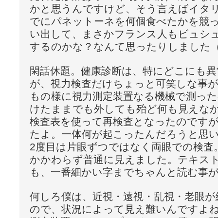
かと思うんですけど、そう言えばイタ
でにパネットーネを何個食べたかを競
い出して、まさかフランス人もビュシ
するのかな？なんて思ったりしました
閑話休題。健康診断は、特にどこにも
が、視力検査だけちょっと可笑しな事
もの様に視力測定装置なる機械で測っ
けたままでも外しても殆ど何も見えな
検査表を使って再検査となったのです
たよ。一体何が起こったんだろうと思
2度目は片眼ずつではなく両眼での検査
かかわらず普通に見えました。テキス
も、一番細かい字までちゃんと読む事
何しろ僕は、近視・遠視・乱視・老眼が
ので、状況によって見え難いんですよ