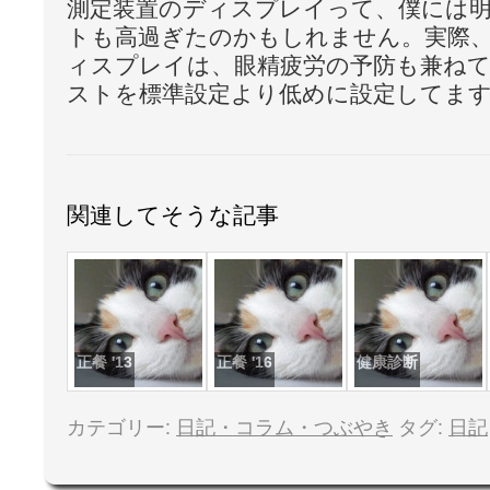
測定装置のディスプレイって、僕には
トも高過ぎたのかもしれません。実際、
ィスプレイは、眼精疲労の予防も兼ね
ストを標準設定より低めに設定してます
関連してそうな記事
正餐 '13
正餐 '16
健康診断
カテゴリー:
日記・コラム・つぶやき
タグ:
日記