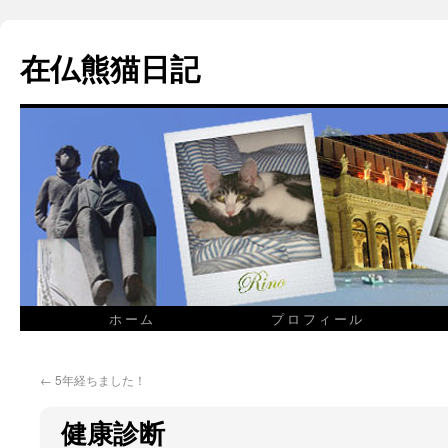
在仏熊猫日記
ホーム
プロフィール
←
5年経ちました！
健康診断