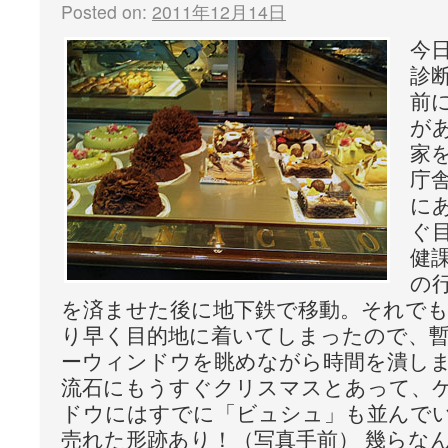
Posted on:
2011年12月14日
今
診
前
が
家
庁
に
ぐ
健
の
を済ませた後に地下鉄で移動。それで
り早く目的地に着いてしまったので、
ーウィンドウを眺めながら時間を潰し
流石にもうすぐクリスマスとあって、
ドウにはすでに「ビュシュ」も並んでい
売れた形跡あり！（写真手前） 幾らな