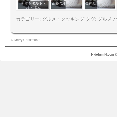
今年もタルト・
正餐 '14
金糸瓜
オ・ポム
カテゴリー:
グルメ・クッキング
タグ:
グルメ
←
Merry Christmas '13
HidefumiN.com © 