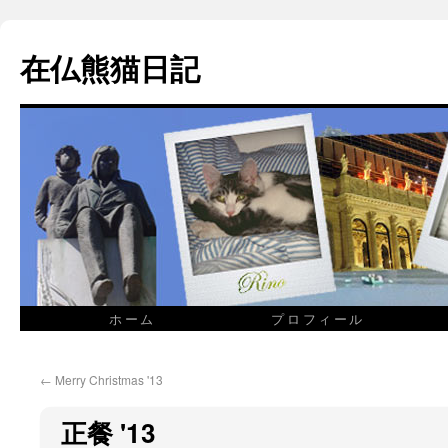
在仏熊猫日記
ホーム
プロフィール
←
Merry Christmas '13
正餐 '13