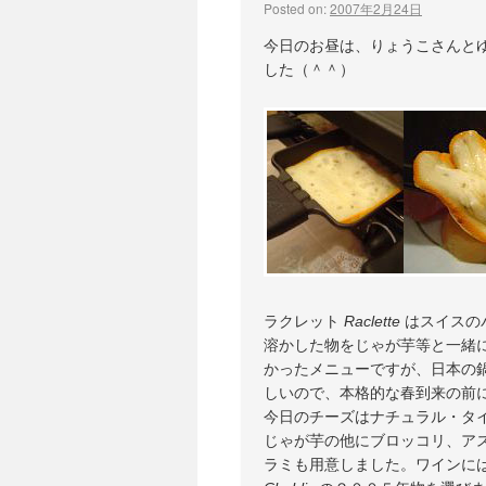
Posted on:
2007年2月24日
今日のお昼は、りょうこさんと
した（＾＾）
ラクレット
Raclette
はスイスの
溶かした物をじゃが芋等と一緒
かったメニューですが、日本の
しいので、本格的な春到来の前
今日のチーズはナチュラル・タ
じゃが芋の他にブロッコリ、ア
ラミも用意しました。ワインに