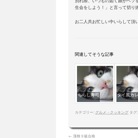
別れ際、いつもの如く娘がベソ
生会をしよう！」と言って切り
お二人共お忙しい中いらして頂い
関連してそうな記事
ちらし寿司
タイ風カ
カテゴリー:
グルメ・クッキング
タグ
←
漢検９級合格