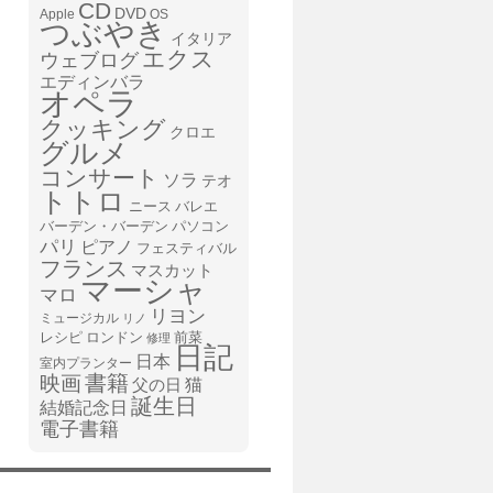
CD
DVD
Apple
OS
つぶやき
イタリア
エクス
ウェブログ
エディンバラ
オペラ
クッキング
クロエ
グルメ
コンサート
ソラ
テオ
トトロ
ニース
バレエ
バーデン・バーデン
パソコン
パリ
ピアノ
フェスティバル
フランス
マスカット
マーシャ
マロ
リヨン
ミュージカル
リノ
レシピ
前菜
ロンドン
修理
日記
日本
室内プランター
書籍
映画
猫
父の日
誕生日
結婚記念日
電子書籍