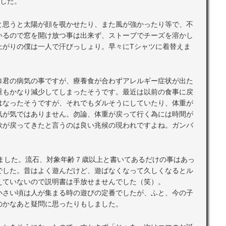
した。
と思うと太陽が顔を覗かせたり、また風が強かったり等で、不
いるので窓を開け放つ事は出来ず、ストーブでチーズを溶かし
上がりの僕は一人で汗びっしょり。早々にTシャツに着替えま
ロ君の病気の事ですが、療養食が合わずアレルギー症状が出た
重もかなり減少してしまったそうです。最近は以前の食事に戻
はなったそうですが、それでもダルそうにしていたり、体重が
気が気ではありません。勿論、体重が戻って行く為には時間が
欲が戻ってきたと言うのは良い兆候の現われですよね。ガンバ
りました。流石、対象年齢７歳以上と書いてあるだけの事はあっ
でした。昔はよく遊んだけど、遊ばなくなって久しくなるとル
えていないので説明書は手放せませんでした（笑）。
小さい頃は人が集まる時の遊びの定番でしたが、ふと、今の子
のかなあと疑問に思ったりもしました。