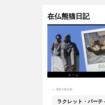
在仏熊猫日記
ホーム
←
漢検９級合格
ラクレット・パーテ