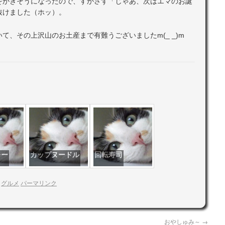
をかきそうになったので、すかさず「じゃあ、次はエマのお誕
抜けました（ホッ）。
て、その上沢山のお土産まで有難うございましたm(_ _)m
レー
カップヌードル
回転寿司
:
グルメ
パーマリンク
おやしゅみ～
→