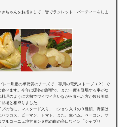
ゆきちゃんをお招きして、皆でラクレット・パーティーをしま
バレー州産の半硬質のチーズで、専用の電気ストーブ（？）で
に食べます。今年は暖冬の影響で、まだ一度も登場する事がな
鍋料理のように大勢でワイワイ言いながら食べた方が数段美味
に登場と相成りました。
イプの他に、マスタード入り、コショウ入りの３種類。野菜は
スパラガス、ピーマン、トマト、また、生ハム、ベーコン、サ
はブルゴーニュ地方ヨンヌ県の白の辛口ワイン「シャブリ」