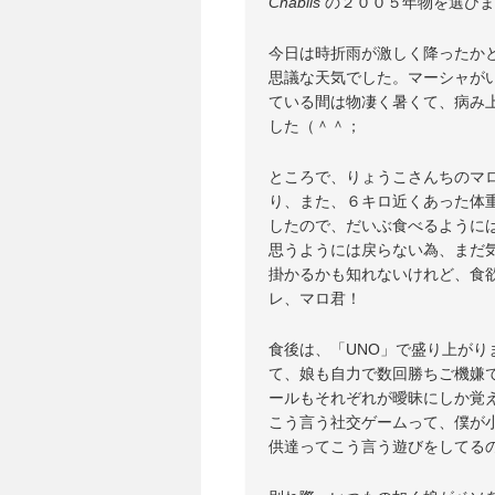
Chablis
の２００５年物を選びま
今日は時折雨が激しく降ったか
思議な天気でした。マーシャが
ている間は物凄く暑くて、病み
した（＾＾；
ところで、りょうこさんちのマ
り、また、６キロ近くあった体
したので、だいぶ食べるように
思うようには戻らない為、まだ
掛かるかも知れないけれど、食
レ、マロ君！
食後は、「UNO」で盛り上が
て、娘も自力で数回勝ちご機嫌
ールもそれぞれが曖昧にしか覚
こう言う社交ゲームって、僕が
供達ってこう言う遊びをしてる