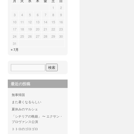
月
火
水
木
金
土
日
1
2
3
4
5
6
7
8
9
10
11
12
13
14
15
16
17
18
19
20
21
22
23
24
25
26
27
28
29
30
31
« 7月
最近の投稿
無事帰国
また暑くなるらしい
夏休みのマルシェ
「シチリアの晩鐘」 〜 エクサン・
プロヴァンス公演
トトロのゴロゴロ