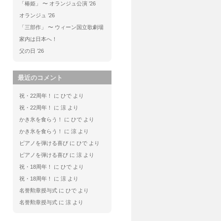
「椿姫」 〜 オランジュ公演 ’26
オランジュ ’26
「三部作」 〜 ウィーン国立歌劇場
家内は日本へ！
父の日 ’26
最近のコメント
祝・22周年！
に
ひで
より
祝・22周年！
に
涼
より
かき氷を食らう！
に
ひで
より
かき氷を食らう！
に
涼
より
ピアノを弾ける喜び
に
ひで
より
ピアノを弾ける喜び
に
涼
より
祝・18周年！
に
ひで
より
祝・18周年！
に
涼
より
名誉勲章授与式
に
ひで
より
名誉勲章授与式
に
涼
より