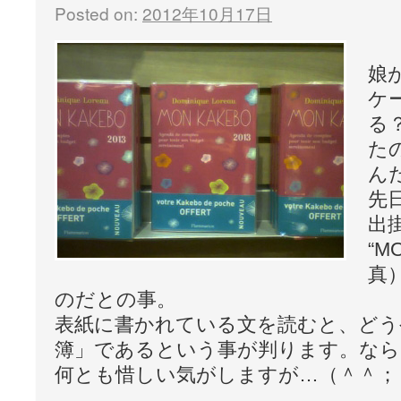
Posted on:
2012年10月17日
娘
ケ
る
た
ん
先
出
“M
真
のだとの事。
表紙に書かれている文を読むと、どう
簿」であるという事が判ります。な
何とも惜しい気がしますが…（＾＾；