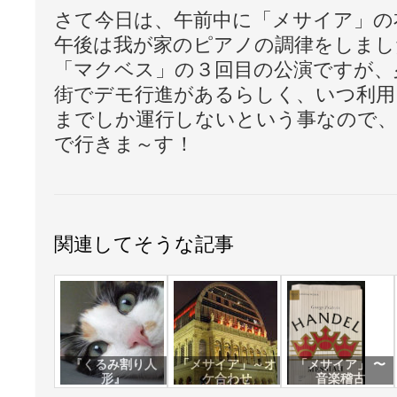
さて今日は、午前中に「メサイア」の
午後は我が家のピアノの調律をしまし
「マクベス」の３回目の公演ですが、
街でデモ行進があるらしく、いつ利用
までしか運行しないという事なので、
で行きま～す！
関連してそうな記事
『くるみ割り人
「メサイア」～オ
「メサイア」 〜
形』
ケ合わせ
音楽稽古