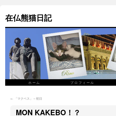
在仏熊猫日記
ホーム
プロフィール
←
「マクベス」～初日
MON KAKEBO！？