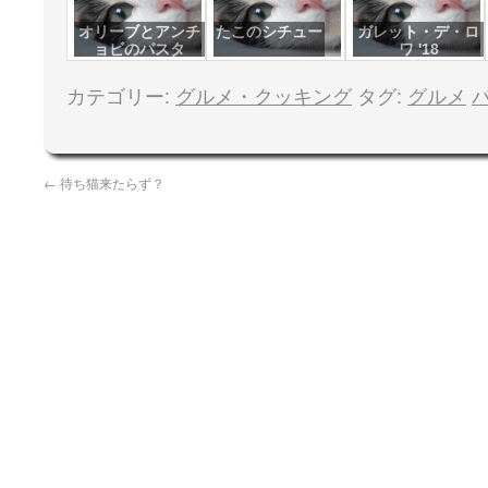
オリーブとアンチ
たこのシチュー
ガレット・デ・ロ
ョビのパスタ
ワ '18
カテゴリー:
グルメ・クッキング
タグ:
グルメ
←
待ち猫来たらず？