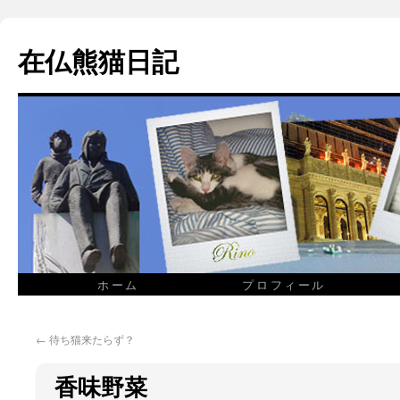
在仏熊猫日記
ホーム
プロフィール
←
待ち猫来たらず？
香味野菜