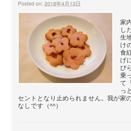
Posted on:
2018年4月13日
家
し
生
け
食
げ
び
乗
て
っ
セントとなり止められません。我が家
なしです（^^）