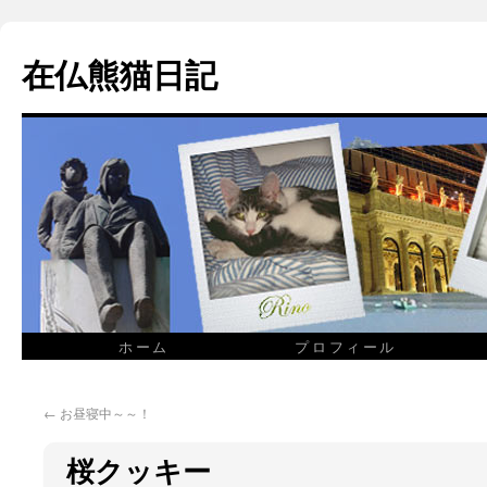
在仏熊猫日記
ホーム
プロフィール
←
お昼寝中～～！
桜クッキー