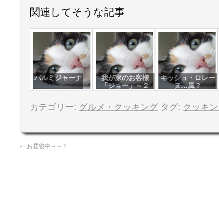
関連してそうな記事
パルミジャーナ
我が家のお客様
キッシュ・ロレー
「ジョー」～２
ヌ…風？
カテゴリー:
グルメ・クッキング
タグ:
クッキン
←
お昼寝中～～！