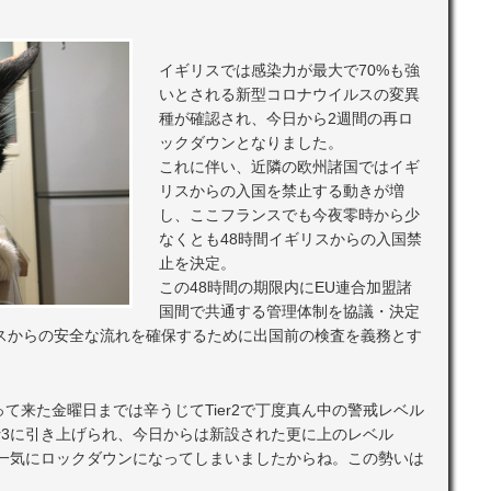
イギリスでは感染力が最大で70%も強
いとされる新型コロナウイルスの変異
種が確認され、今日から2週間の再ロ
ックダウンとなりました。
これに伴い、近隣の欧州諸国ではイギ
リスからの入国を禁止する動きが増
し、ここフランスでも今夜零時から少
なくとも48時間イギリスからの入国禁
止を決定。
この48時間の期限内にEU連合加盟諸
国間で共通する管理体制を協議・決定
リスからの安全な流れを確保するために出国前の検査を義務とす
て来た金曜日までは辛うじてTier2で丁度真ん中の警戒レベル
er3に引き上げられ、今日からは新設された更に上のレベル
て、一気にロックダウンになってしまいましたからね。この勢いは