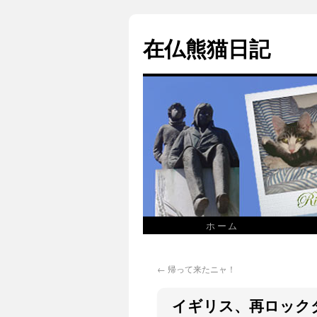
在仏熊猫日記
ホーム
←
帰って来たニャ！
イギリス、再ロック