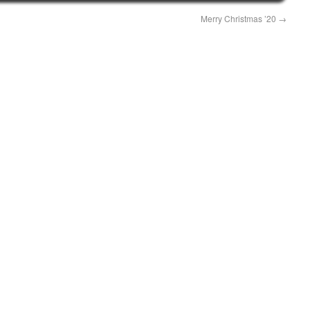
Merry Christmas ’20
→