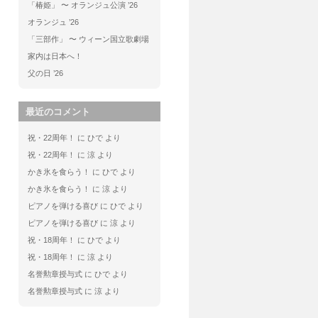
「椿姫」 〜 オランジュ公演 ’26
オランジュ ’26
「三部作」 〜 ウィーン国立歌劇場
家内は日本へ！
父の日 ’26
最近のコメント
祝・22周年！
に
ひで
より
祝・22周年！
に
涼
より
かき氷を食らう！
に
ひで
より
かき氷を食らう！
に
涼
より
ピアノを弾ける喜び
に
ひで
より
ピアノを弾ける喜び
に
涼
より
祝・18周年！
に
ひで
より
祝・18周年！
に
涼
より
名誉勲章授与式
に
ひで
より
名誉勲章授与式
に
涼
より