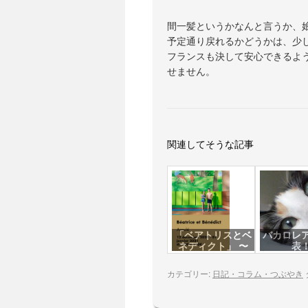
間一髪というかなんと言うか、
予定通り戻れるかどうかは、少
フランスも決して安心できるよ
せません。
関連してそうな記事
「ベアトリスとベ
バカロレ
ネディクト」 〜
表
公演中止
カテゴリー:
日記・コラム・つぶやき