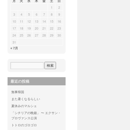
月
火
水
木
金
土
日
1
2
3
4
5
6
7
8
9
10
11
12
13
14
15
16
17
18
19
20
21
22
23
24
25
26
27
28
29
30
31
« 7月
最近の投稿
無事帰国
また暑くなるらしい
夏休みのマルシェ
「シチリアの晩鐘」 〜 エクサン・
プロヴァンス公演
トトロのゴロゴロ