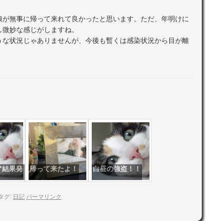
娘が無事に帰って来れて良かったと思います。ただ、年明けに
し微妙な感じがしますね。
うな状況じゃありませんが、今後も暫くは感染状況から目が離
ア結果発
帰って来たよ！
白昼の強盗！！
！
タグ:
日記
パーマリンク