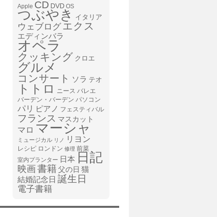
CD
DVD
Apple
OS
つぶやき
イタリア
エクス
ウェブログ
エディンバラ
オペラ
クッキング
クロエ
グルメ
コンサート
ソラ
テオ
トトロ
ニース
バレエ
バーデン・バーデン
パソコン
パリ
ピアノ
フェスティバル
フランス
マスカット
マーシャ
マロ
リヨン
ミュージカル
リノ
レシピ
前菜
ロンドン
修理
日記
日本
室内プランター
書籍
映画
猫
父の日
誕生日
結婚記念日
電子書籍