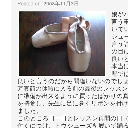
Posted on:
2008年11月3日
娘が
言う
いて
シュ
言う
の目
良い
本当
配で
良いと言うのだから間違いないのでし
万霊節の休暇に入る前の最後のレッスン
に準備が出来るように買ったばかりの
を持参し、先生に足に巻くリボンを付
ました。
このところ日一日とレッスン再開の日（
付くにつけ、トウシューズを履いて踊