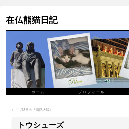
在仏熊猫日記
ホーム
プロフィール
←
11月2日の『情熱大陸』
トウシューズ