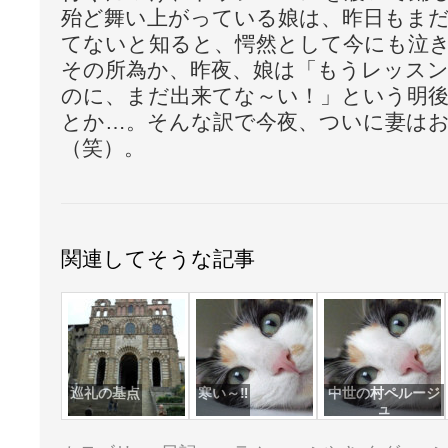
殆ど舞い上がっている娘は、昨日もま
てないと知ると、愕然として今にも泣
その所為か、昨夜、娘は「もうレッス
のに、まだ出来てな～い！」という明
とか…。そんな訳で今夜、ついに妻は
（笑）。
関連してそうな記事
巡礼の基点
寒い～‼
中世の村ペルージ
ュ