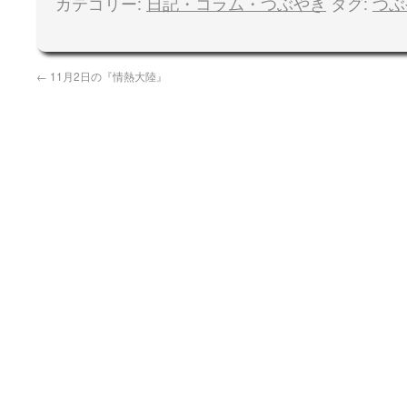
カテゴリー:
日記・コラム・つぶやき
タグ:
つぶ
←
11月2日の『情熱大陸』