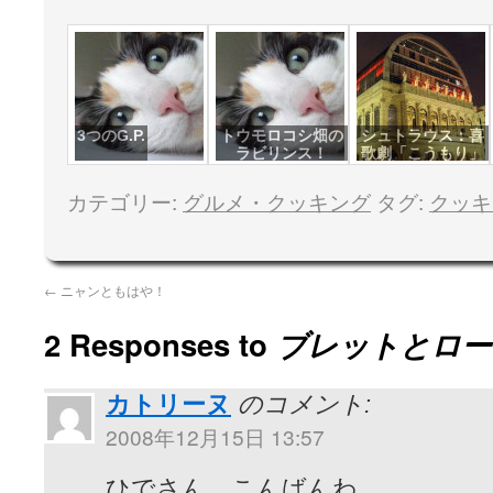
3つのG.P.
トウモロコシ畑の
シュトラウス：喜
ラビリンス！
歌劇「こうもり」
カテゴリー:
グルメ・クッキング
タグ:
クッキ
←
ニャンともはや！
2 Responses to
ブレットとロー
カトリーヌ
のコメント:
2008年12月15日 13:57
ひでさん こんばんわ。