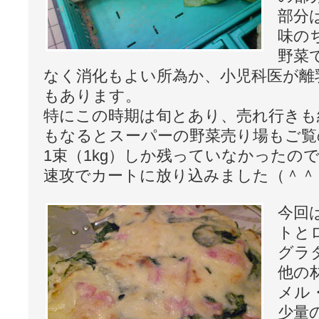
部分
味の
野菜
なく消化もよい所為か、小児科医が離
もあります。
特にこの時期は旬とあり、売れ行きも
もなるとスーパーの野菜売り場もご覧
1束（1kg）しか残っていなかったの
速攻でカートに放り込みました（＾＾
今回
トと
グラ
他の
メル
少量