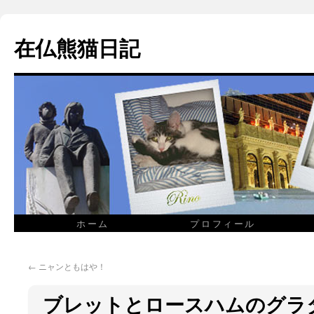
在仏熊猫日記
ホーム
プロフィール
←
ニャンともはや！
ブレットとロースハムのグラ