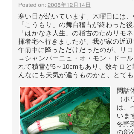
Posted on:
2008年12月14日
寒い日が続いています。木曜日には、
「こうもり」の舞台稽古が終わった後
「はかなき人生」の稽古のためリモネ Li
揮者宅へ行きましたが、我が家の近辺
午前中に降っただけだったのが、リヨ
→シャンパーニュ・オ・モン・ドール
れて積雪が5～10cmもあり、数キロ
んなにも天気が違うものかと、とても
閑話休
（ポワ
は、ベ
いま
冬野
の部